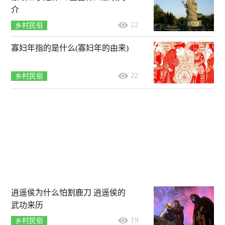
介
22
乡村民俗
寡妇年指的是什么(寡妇年的由来)
22
乡村民俗
逍遥侯为什么怕割鹿刀 逍遥侯的
武功来历
19
乡村民俗