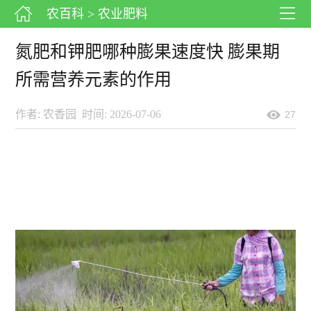
农百科
> 农业肥料
氮肥和钾肥哪种膨果速度快 膨果期
所需营养元素的作用
作者: 农香园
时间: 2026-07-06
27