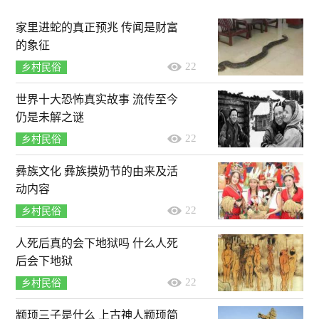
家里进蛇的真正预兆 传闻是财富
的象征
22
乡村民俗
世界十大恐怖真实故事 流传至今
仍是未解之谜
22
乡村民俗
彝族文化 彝族摸奶节的由来及活
动内容
22
乡村民俗
人死后真的会下地狱吗 什么人死
后会下地狱
22
乡村民俗
颛顼三子是什么 上古神人颛顼简