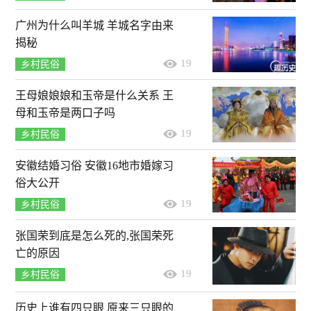
广州为什么叫羊城 羊城名字由来
揭秘
19
乡村民俗
王母娘娘娘和玉帝是什么关系 王
母和玉帝是两口子吗
19
乡村民俗
安徽结婚习俗 安徽16地市婚嫁习
俗大公开
19
乡村民俗
张国荣到底是怎么死的,张国荣死
亡的原因
19
乡村民俗
历史上谁有四只眼 原来三只眼的