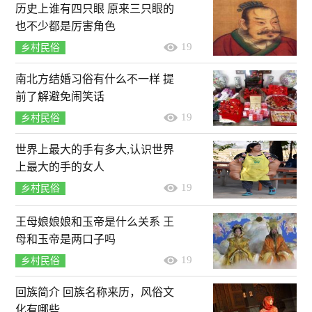
历史上谁有四只眼 原来三只眼的
也不少都是厉害角色
19
乡村民俗
南北方结婚习俗有什么不一样 提
前了解避免闹笑话
19
乡村民俗
世界上最大的手有多大,认识世界
上最大的手的女人
19
乡村民俗
王母娘娘娘和玉帝是什么关系 王
母和玉帝是两口子吗
19
乡村民俗
回族简介 回族名称来历，风俗文
化有哪些