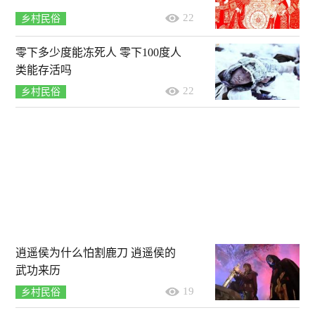
22
乡村民俗
零下多少度能冻死人 零下100度人
类能存活吗
22
乡村民俗
逍遥侯为什么怕割鹿刀 逍遥侯的
武功来历
19
乡村民俗