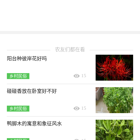
农友们都在看
阳台种彼岸花好吗
15
乡村民俗
碰碰香放在卧室好不好
15
乡村民俗
鸭脚木的寓意和象征风水