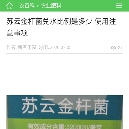
农百科
> 农业肥料
苏云金杆菌兑水比例是多少 使用注
意事项
作者: 耕者乐园
时间: 2026-07-05
27