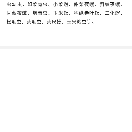
虫幼虫，如菜青虫、小菜蛾、甜菜夜蛾、斜纹夜蛾、
甘蓝夜蛾、烟青虫、玉米螟、稻纵卷叶螟、二化螟、
松毛虫、茶毛虫、茶尺蠖、玉米粘虫等。