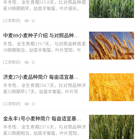
半冬性、全生育期215.8天，比对照品种周
麦18熟期稍早，幼苗半匍匐，叶片细长，
[
三农知识
]
12
中麦69小麦种子介绍 与对照品种周麦18熟期相当
冬性、全生育期219.7天，与对照品种周麦
18熟期相当，幼苗半匍匐，叶片宽短，叶
[
三农知识
]
12
济麦27小麦品种简介 每亩适宜基本苗15万—20万
半冬性、全生育期234.7天，比对照品种济
麦22熟期早2.7天，幼苗半匍匐，叶片窄
[
三农知识
]
12
金永丰1号小麦种简介 每亩适宜基本苗10万—12万
半冬性、全生育期237.6天，与对照品种济
麦22熟期相当，幼苗半匍匐，叶片宽短，