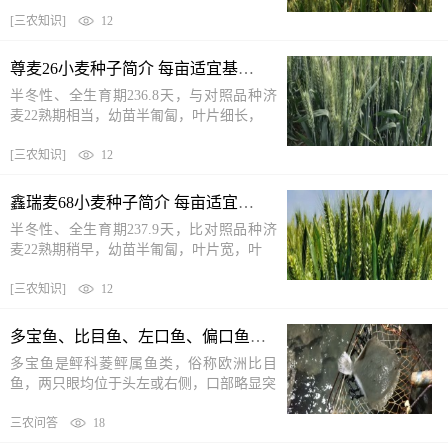
[
三农知识
]
12
尊麦26小麦种子简介 每亩适宜基本苗18万—22万
半冬性、全生育期236.8天，与对照品种济
麦22熟期相当，幼苗半匍匐，叶片细长，
[
三农知识
]
12
鑫瑞麦68小麦种子简介 每亩适宜基本苗18万左右
半冬性、全生育期237.9天，比对照品种济
麦22熟期稍早，幼苗半匍匐，叶片宽，叶
[
三农知识
]
12
多宝鱼、比目鱼、左口鱼、偏口鱼的区别 看如下几方面
多宝鱼是鲆科菱鲆属鱼类，俗称欧洲比目
鱼，两只眼均位于头左或右侧，口部略显突
三农问答
18