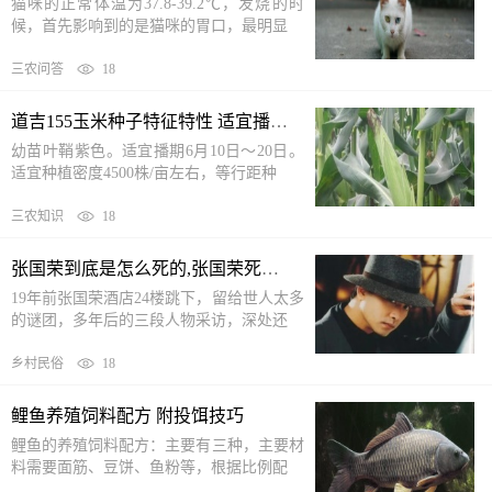
猫咪的正常体温为37.8-39.2℃，发烧的时
候，首先影响到的是猫咪的胃口，最明显
三农问答
18
道吉155玉米种子特征特性 适宜播期6月10日～20日
幼苗叶鞘紫色。适宜播期6月10日～20日。
适宜种植密度4500株/亩左右，等行距种
三农知识
18
张国荣到底是怎么死的,张国荣死亡的原因
19年前张国荣酒店24楼跳下，留给世人太多
的谜团，多年后的三段人物采访，深处还
乡村民俗
18
鲤鱼养殖饲料配方 附投饵技巧
鲤鱼的养殖饲料配方：主要有三种，主要材
料需要面筋、豆饼、鱼粉等，根据比例配