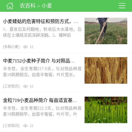
农百科
> 小麦
小麦蝼蛄的危害特征和预防方式，小麦蝼蛄怎么治
1、夏收后及时翻地，秋收后大水灌地，后
续在土壤结冻前深耕深翻。2、播种前
[
水稻小麦
]
12
中麦7152小麦种子简介 与对照品种周麦18熟期相当
半冬性、全生育期217.9天，与对照品种周
麦18熟期相当，幼苗半匍匐，叶片宽长，
[
三农知识
]
12
金粒719小麦品种简介 每亩适宜基本苗15万—22万
半冬性、全生育期222.3天，比对照品种周
麦18熟期稍早，幼苗半匍匐，叶片窄，叶
[
三农知识
]
12