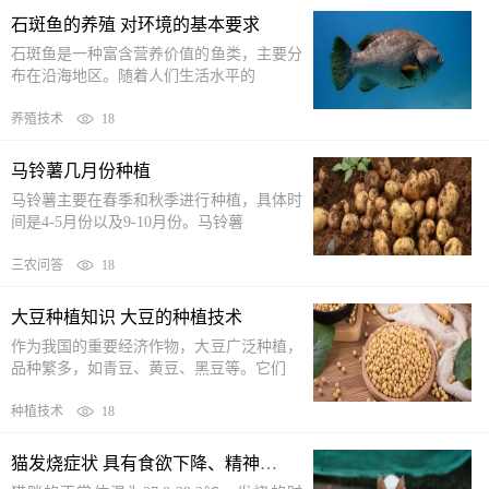
石斑鱼的养殖 对环境的基本要求
石斑鱼是一种富含营养价值的鱼类，主要分
布在沿海地区。随着人们生活水平的
养殖技术
18
马铃薯几月份种植
马铃薯主要在春季和秋季进行种植，具体时
间是4-5月份以及9-10月份。马铃薯
三农问答
18
大豆种植知识 大豆的种植技术
作为我国的重要经济作物，大豆广泛种植，
品种繁多，如青豆、黄豆、黑豆等。它们
种植技术
18
猫发烧症状 具有食欲下降、精神沉郁、嗜睡等表现