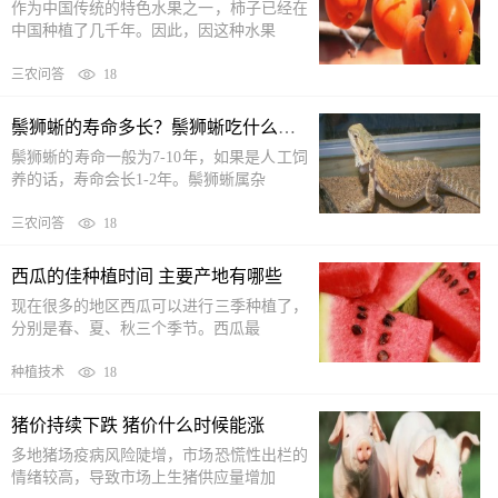
作为中国传统的特色水果之一，柿子已经在
中国种植了几千年。因此，因这种水果
三农问答
18
鬃狮蜥的寿命多长？鬃狮蜥吃什么食物
鬃狮蜥的寿命一般为7-10年，如果是人工饲
养的话，寿命会长1-2年。鬃狮蜥属杂
三农问答
18
西瓜的佳种植时间 主要产地有哪些
现在很多的地区西瓜可以进行三季种植了，
分别是春、夏、秋三个季节。西瓜最
种植技术
18
猪价持续下跌 猪价什么时候能涨
多地猪场疫病风险陡增，市场恐慌性出栏的
情绪较高，导致市场上生猪供应量增加