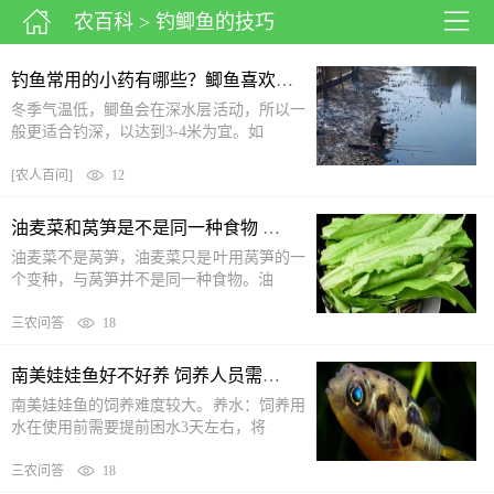
农百科
> 钓鲫鱼的技巧
钓鱼常用的小药有哪些？鲫鱼喜欢吃什么饵料
冬季气温低，鲫鱼会在深水层活动，所以一
般更适合钓深，以达到3-4米为宜。如
[
农人百问
]
12
油麦菜和莴笋是不是同一种食物 油麦菜和莴笋叶有什么不同
油麦菜不是莴笋，油麦菜只是叶用莴笋的一
个变种，与莴笋并不是同一种食物。油
三农问答
18
南美娃娃鱼好不好养 饲养人员需要具备一定的专业知识
南美娃娃鱼的饲养难度较大。养水：饲养用
水在使用前需要提前困水3天左右，将
三农问答
18