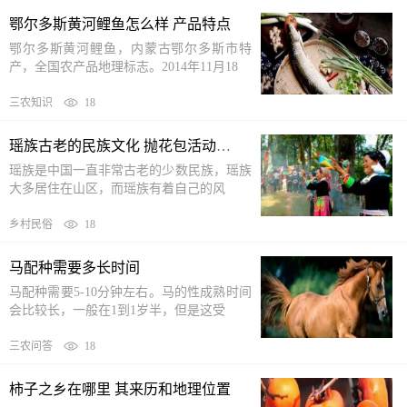
鄂尔多斯黄河鲤鱼怎么样 产品特点
鄂尔多斯黄河鲤鱼，内蒙古鄂尔多斯市特
产，全国农产品地理标志。2014年11月18
三农知识
18
瑶族古老的民族文化 抛花包活动的由来及程序
瑶族是中国一直非常古老的少数民族，瑶族
大多居住在山区，而瑶族有着自己的风
乡村民俗
18
马配种需要多长时间
马配种需要5-10分钟左右。马的性成熟时间
会比较长，一般在1到1岁半，但是这受
三农问答
18
柿子之乡在哪里 其来历和地理位置