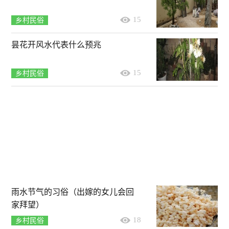
15
乡村民俗
昙花开风水代表什么预兆
15
乡村民俗
雨水节气的习俗（出嫁的女儿会回
家拜望）
18
乡村民俗