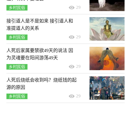
29
乡村民俗
接引道人是不是如来 接引道人和
准提道人的关系
29
乡村民俗
人死后家属要禁欲49天的说法 因
为灵魂要在阳间游荡49天
29
乡村民俗
人死后烧纸会收到吗？烧纸钱的起
源的原因
29
乡村民俗