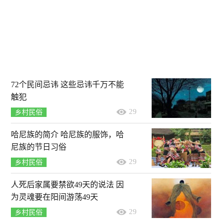
72个民间忌讳 这些忌讳千万不能
触犯
29
乡村民俗
哈尼族的简介 哈尼族的服饰，哈
尼族的节日习俗
29
乡村民俗
人死后家属要禁欲49天的说法 因
为灵魂要在阳间游荡49天
29
乡村民俗