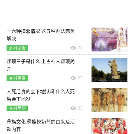
十六种撞邪情况 这五种办法完美
解决
22
乡村民俗
颛顼三子是什么 上古神人颛顼简
介
22
乡村民俗
人死后真的会下地狱吗 什么人死
后会下地狱
22
乡村民俗
彝族文化 彝族摸奶节的由来及活
动内容