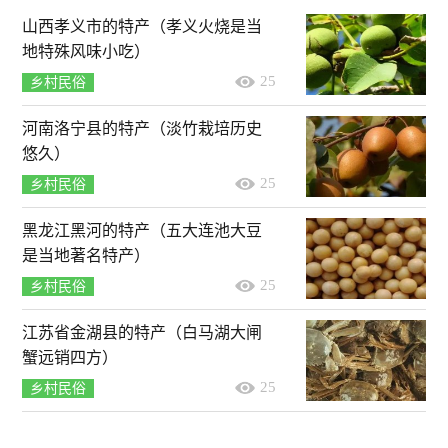
山西孝义市的特产（孝义火烧是当
地特殊风味小吃）
25
乡村民俗
河南洛宁县的特产（淡竹栽培历史
悠久）
25
乡村民俗
黑龙江黑河的特产（五大连池大豆
是当地著名特产）
25
乡村民俗
江苏省金湖县的特产（白马湖大闸
蟹远销四方）
25
乡村民俗