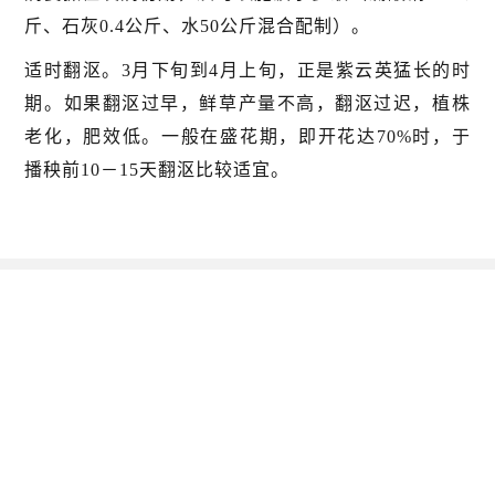
斤、石灰0.4公斤、水50公斤混合配制）。
适时翻沤。3月下旬到4月上旬，正是紫云英猛长的时
期。如果翻沤过早，鲜草产量不高，翻沤过迟，植株
老化，肥效低。一般在盛花期，即开花达70%时，于
播秧前10－15天翻沤比较适宜。