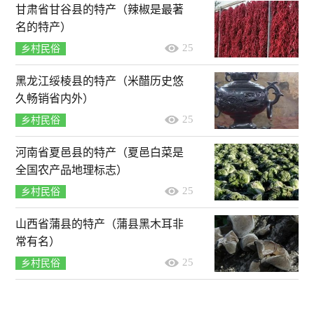
甘肃省甘谷县的特产（辣椒是最著
名的特产）
25
乡村民俗
黑龙江绥棱县的特产（米醋历史悠
久畅销省内外）
25
乡村民俗
河南省夏邑县的特产（夏邑白菜是
全国农产品地理标志）
25
乡村民俗
山西省蒲县的特产（蒲县黑木耳非
常有名）
25
乡村民俗