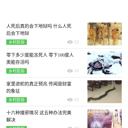
人死后真的会下地狱吗 什么人死
后会下地狱
22
乡村民俗
零下多少度能冻死人 零下100度人
类能存活吗
22
乡村民俗
家里进蛇的真正预兆 传闻是财富
的象征
22
乡村民俗
十六种撞邪情况 这五种办法完美
解决