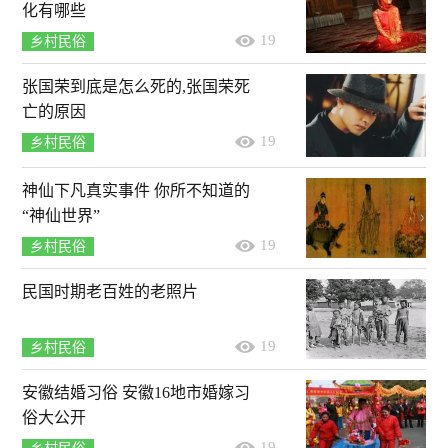
化有哪些
19
乡村民俗
张国荣到底是怎么死的,张国荣死
亡的原因
19
乡村民俗
神仙下凡真实事件 你所不知道的
“神仙世界”
19
乡村民俗
民国时期老百姓的老照片
19
乡村民俗
安徽结婚习俗 安徽16地市婚嫁习
俗大公开
19