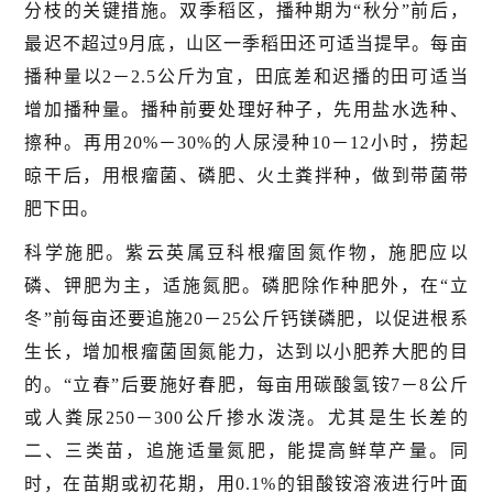
分枝的关键措施。双季稻区，播种期为“秋分”前后，
最迟不超过9月底，山区一季稻田还可适当提早。每亩
播种量以2－2.5公斤为宜，田底差和迟播的田可适当
增加播种量。播种前要处理好种子，先用盐水选种、
擦种。再用20%－30%的人尿浸种10－12小时，捞起
晾干后，用根瘤菌、磷肥、火土粪拌种，做到带菌带
肥下田。
科学施肥。紫云英属豆科根瘤固氮作物，施肥应以
磷、钾肥为主，适施氮肥。磷肥除作种肥外，在“立
冬”前每亩还要追施20－25公斤钙镁磷肥，以促进根系
生长，增加根瘤菌固氮能力，达到以小肥养大肥的目
的。“立春”后要施好春肥，每亩用碳酸氢铵7－8公斤
或人粪尿250－300公斤掺水泼浇。尤其是生长差的
二、三类苗，追施适量氮肥，能提高鲜草产量。同
时，在苗期或初花期，用0.1%的钼酸铵溶液进行叶面