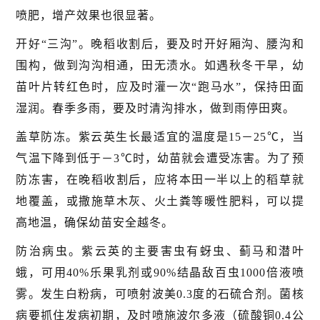
喷肥，增产效果也很显著。
开好“三沟”。晚稻收割后，要及时开好厢沟、腰沟和
围构，做到沟沟相通，田无渍水。如遇秋冬干旱，幼
苗叶片转红色时，应及时灌一次“跑马水”，保持田面
湿润。春季多雨，要及时清沟排水，做到雨停田爽。
盖草防冻。紫云英生长最适宜的温度是15－25℃，当
气温下降到低于－3℃时，幼苗就会遭受冻害。为了预
防冻害，在晚稻收割后，应将本田一半以上的稻草就
地覆盖，或撒施草木灰、火土粪等暖性肥料，可以提
高地温，确保幼苗安全越冬。
防治病虫。紫云英的主要害虫有蚜虫、蓟马和潜叶
蛾，可用40%乐果乳剂或90%结晶敌百虫1000倍液喷
雾。发生白粉病，可喷射波美0.3度的石硫合剂。菌核
病要抓住发病初期，及时喷施波尔多液（硫酸铜0.4公