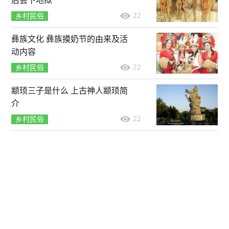
后会下地狱
22
乡村民俗
彝族文化 彝族摸奶节的由来及活
动内容
22
乡村民俗
颛顼三子是什么 上古神人颛顼简
介
22
乡村民俗