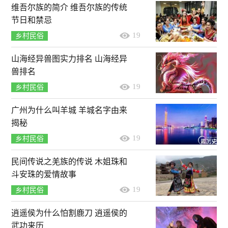
维吾尔族的简介 维吾尔族的传统
节日和禁忌
19
乡村民俗
山海经异兽图实力排名 山海经异
兽排名
19
乡村民俗
广州为什么叫羊城 羊城名字由来
揭秘
19
乡村民俗
民间传说之羌族的传说 木姐珠和
斗安珠的爱情故事
19
乡村民俗
逍遥侯为什么怕割鹿刀 逍遥侯的
武功来历