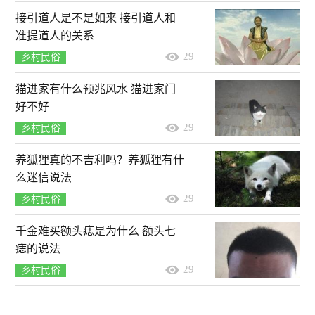
接引道人是不是如来 接引道人和
准提道人的关系
29
乡村民俗
猫进家有什么预兆风水 猫进家门
好不好
29
乡村民俗
养狐狸真的不吉利吗？养狐狸有什
么迷信说法
29
乡村民俗
千金难买额头痣是为什么 额头七
痣的说法
29
乡村民俗