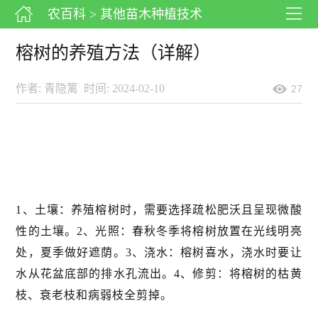
农百科
> 其他苗木种植技术
榕树的养殖方法（详解）
作者: 青隐篱
时间: 2024-02-10
27
1、土壤：养殖榕树时，需要选择疏松肥沃且呈现微酸
性的土壤。2、光照：春秋冬季将榕树放置在光线明亮
处，夏季做好遮荫。3、浇水：榕树喜水，浇水时要让
水从花盆底部的排水孔流出。4、修剪：将榕树的枯黄
枝、衰老枝和病弱枝全剪掉。