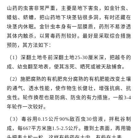
山药的虫害非常严重，主要是地下害虫，如金针虫、
蝼蛄、蛴螬，把山药地下块茎钻很多洞，有时还藏在
块茎内休眠。金针虫本身有一层膜质，药剂不易渗透
其体内触杀，以胃毒药剂较好。最好是采取综合措施
预防，其方法如下：
（1）深翻土地冬前深翻土地25-30厘米深，把越冬的
成、幼虫翻至地表，使其冻死、晒死或被天敌捕食。
（2）施肥腐熟的有机肥充分腐熟的有机肥能改变土壤
的通气、透水性能，使作物生长健壮，增强抗病、抗
虫性。轮作换茬也是防病、防虫的有力措施，一般3-4
年轮作一次较好。
（3）毒谷用0.15公斤90%敌百虫30倍液，拌秕谷制
成，每667平方米施1.5-2.5公斤。撒到土表面，再用锄
头把表土松一松，这样有些药在土内，有些在土表。