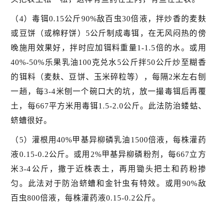
（4）毒铒0.15公斤90%敌百虫30倍液，拌炒香的麦麸
或豆饼（或棉籽饼）5公斤制成毒铒，在无风闷热的傍
晚施用效果好，拌时应加铒料重量1-1.5倍的水。或用
40%-50%乐果乳油100克兑水5公斤拌50公斤炒至糊香
的铒料（麦麸、豆饼、玉米碎粒等），每隔2米左右刨
一趟，每3-4米刨一个碗口大的坑，放一撮毒铒后再覆
土，每667平方米用毒铒1.5-2.0公斤。此法防治蝼蛄、
蛴螬很好。
（5）灌根用40%甲基异柳磷乳油1500倍液，每株灌药
液0.15-0.2公斤。或用2%甲基异柳磷粉剂，每667立方
米3-4公斤，撒于近株表土，再用锄头把土和药粉掺
匀。此法对于防治蛴螬和金针虫有特效。或用90%敌
百虫800倍液，每株灌药液0.15-0.2公斤。