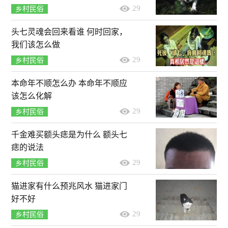
29
乡村民俗
头七灵魂会回来看谁 何时回家，
我们该怎么做
29
乡村民俗
本命年不顺怎么办 本命年不顺应
该怎么化解
29
乡村民俗
千金难买额头痣是为什么 额头七
痣的说法
29
乡村民俗
猫进家有什么预兆风水 猫进家门
好不好
29
乡村民俗