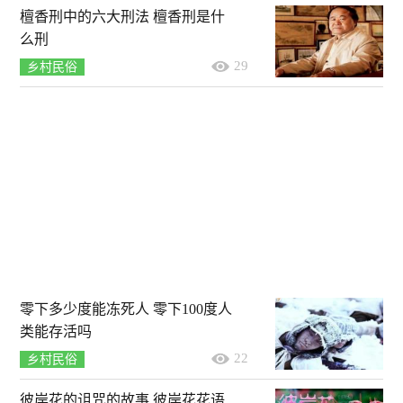
檀香刑中的六大刑法 檀香刑是什
么刑
29
乡村民俗
零下多少度能冻死人 零下100度人
类能存活吗
22
乡村民俗
彼岸花的诅咒的故事 彼岸花花语