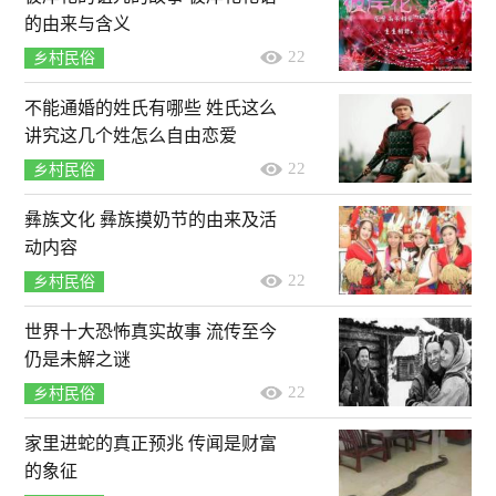
的由来与含义
22
乡村民俗
不能通婚的姓氏有哪些 姓氏这么
讲究这几个姓怎么自由恋爱
22
乡村民俗
彝族文化 彝族摸奶节的由来及活
动内容
22
乡村民俗
世界十大恐怖真实故事 流传至今
仍是未解之谜
22
乡村民俗
家里进蛇的真正预兆 传闻是财富
的象征