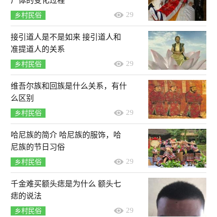
尸体的变化过程
29
乡村民俗
接引道人是不是如来 接引道人和
准提道人的关系
29
乡村民俗
维吾尔族和回族是什么关系，有什
么区别
29
乡村民俗
哈尼族的简介 哈尼族的服饰，哈
尼族的节日习俗
29
乡村民俗
千金难买额头痣是为什么 额头七
痣的说法
29
乡村民俗