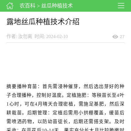
农百科
> 丝瓜种植技术
露地丝瓜种植技术介绍
作者: 汝勿离
时间: 2024-02-10
27
摘要
播种育苗：首先需浸种催芽，然后选出芽好的种
子合理播种，控制好温度。定植施肥：等秧苗长至4叶
1心时，可在4月晴天合理密植，需施足基肥，然后深
耕栽苗。后期管理：定植后需用小拱棚覆盖，缓苗后
需喷洒药物，以防幼苗徒长，后期还需搭支架。及时
采收：在开花后10-14天，果实充分长大且比较脆嫩时