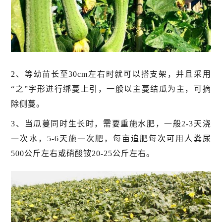
2、等幼苗长至30cm左右时就可以搭支架，并且采用
“之”字形进行绑蔓上引，一般以主蔓结瓜为主，可摘
除侧蔓。
3、当瓜蔓同时生长时，需要重施水肥，一般2-3天浇
一次水，5-6天施一次肥，每亩追肥每次可用人粪尿
500公斤左右或硝酸铵20-25公斤左右。