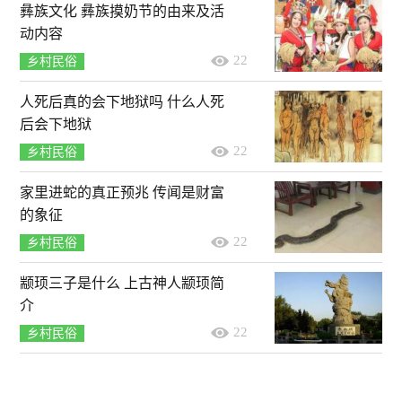
彝族文化 彝族摸奶节的由来及活
动内容
22
乡村民俗
人死后真的会下地狱吗 什么人死
后会下地狱
22
乡村民俗
家里进蛇的真正预兆 传闻是财富
的象征
22
乡村民俗
颛顼三子是什么 上古神人颛顼简
介
22
乡村民俗