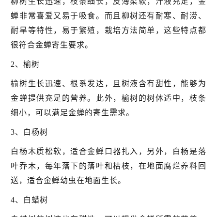
柳树生长迅速，枝条细长，皮薄柔软，汁液充足，金
蝉非常喜爱又易于吸食。而且柳树还有耐寒、耐涝、
耐旱等特性，易于繁殖，栽培方法简单，这些特点都
很符合金蝉寄生要求。
2、榆树
榆树生长迅速、根系发达，且树液含有甜性，能够为
金蝉提供充足的营养。此外，榆树的树体适中，枝条
细小，可以满足金蝉的寄生需求。
3、白杨树
白杨木质松软，适合金蝉口器扎入，另外，白杨是落
叶乔木，每年落下的落叶和枯枝，在地面腐烂养料回
送，适合金蝉幼虫在地面生长。
4、白蜡树