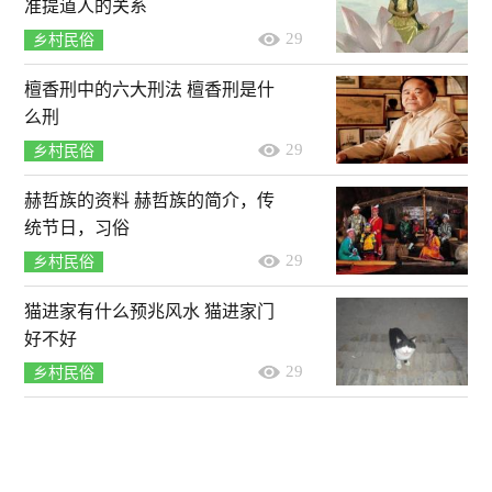
准提道人的关系
29
乡村民俗
檀香刑中的六大刑法 檀香刑是什
么刑
29
乡村民俗
赫哲族的资料 赫哲族的简介，传
统节日，习俗
29
乡村民俗
猫进家有什么预兆风水 猫进家门
好不好
29
乡村民俗