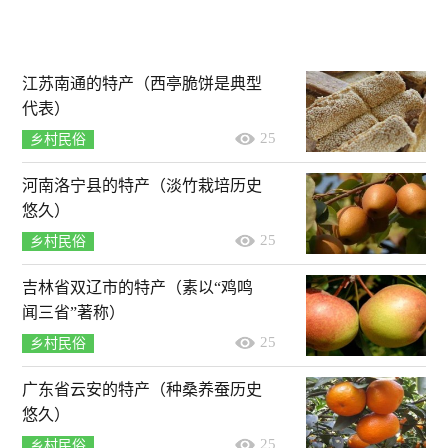
江苏南通的特产（西亭脆饼是典型
代表）
25
乡村民俗
河南洛宁县的特产（淡竹栽培历史
悠久）
25
乡村民俗
吉林省双辽市的特产（素以“鸡鸣
闻三省”著称）
25
乡村民俗
广东省云安的特产（种桑养蚕历史
悠久）
25
乡村民俗