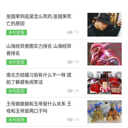
张国荣到底是怎么死的,张国荣死
亡的原因
19
乡村民俗
山海经异兽图实力排名 山海经异
兽排名
19
乡村民俗
南北方结婚习俗有什么不一样 提
前了解避免闹笑话
19
乡村民俗
王母娘娘娘和玉帝是什么关系 王
母和玉帝是两口子吗
19
乡村民俗