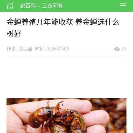
农百科
> 三农问答
金蝉养殖几年能收获 养金蝉选什么
树好
作者: 农心居
时间: 2026-07-05
27