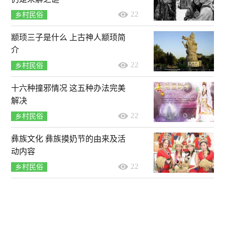
22
乡村民俗
颛顼三子是什么 上古神人颛顼简
介
22
乡村民俗
十六种撞邪情况 这五种办法完美
解决
22
乡村民俗
彝族文化 彝族摸奶节的由来及活
动内容
22
乡村民俗