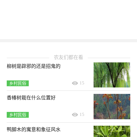
农友们都在看
柳树是辟邪的还是招鬼的
15
乡村民俗
香椿树栽在什么位置好
15
乡村民俗
鸭脚木的寓意和象征风水