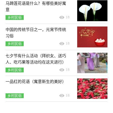
马蹄莲花语是什么？有哪些美好寓
意
18
乡村民俗
中国的传统节日之一，元宵节传统
习俗
18
乡村民俗
七夕节有什么活动（拜织女、送巧
人、吃巧果等活动均在这天进行）
18
乡村民俗
一品红的花语（寓意新生的美好）
18
乡村民俗