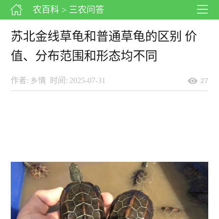
农百科
> 三农问答
苏北金线草龟和普通草龟的区别 价
值、分布范围和形态均不同
作者: 乡情
时间: 2025-07-31
27