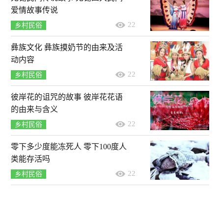
爱情故事传说
22
乡村民俗
彝族文化 彝族摸奶节的由来及活
动内容
22
乡村民俗
彼岸花的诅咒的故事 彼岸花花语
的由来与含义
22
乡村民俗
零下多少度能冻死人 零下100度人
类能存活吗
22
乡村民俗