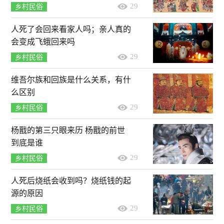
29
乡村民俗
人死了会回来看家人吗；亲人真的
会变成飞蛾回来吗
29
乡村民俗
维吾尔族和回族是什么关系，有什
么区别
29
乡村民俗
杨戬的第三只眼来历 杨戬的前世
到底是谁
29
乡村民俗
人死后烧纸会收到吗？烧纸钱的起
源的原因
29
乡村民俗