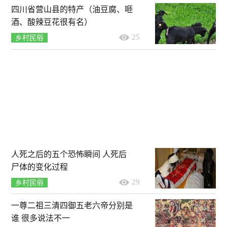
四川省营山县的特产（油豆腐、咂
酒、酸辣豆花很有名）
25
乡村民俗
人死之后的五个恐怖瞬间 人死后
尸体的变化过程
29
乡村民俗
一尊二祖三清四御五老六帝分别是
谁 很多说法不一