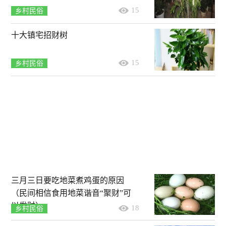
15
乡村民俗
十大镇宅招财树
15
乡村民俗
三月三日要吃地菜煮鸡蛋的原因
（民间相信食用地菜谐音“聚财”可
以发财）
18
乡村民俗