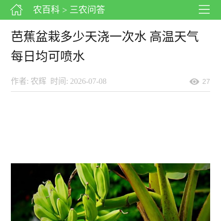
农百科
> 三农问答
芭蕉盆栽多少天浇一次水 高温天气
每日均可喷水
作者: 农辉
时间: 2026-07-08
27