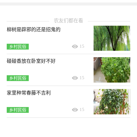
农友们都在看
柳树是辟邪的还是招鬼的
15
乡村民俗
碰碰香放在卧室好不好
15
乡村民俗
家里种常春藤不吉利
15
乡村民俗