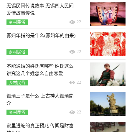
无锡民间传说故事 无锡四大民间
爱情故事传说
22
乡村民俗
寡妇年指的是什么(寡妇年的由来)
22
乡村民俗
不能通婚的姓氏有哪些 姓氏这么
讲究这几个姓怎么自由恋爱
22
乡村民俗
颛顼三子是什么 上古神人颛顼简
介
22
乡村民俗
家里进蛇的真正预兆 传闻是财富