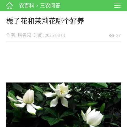
农百科
> 三农问答
栀子花和茉莉花哪个好养
作者: 耕者园
时间: 2025-08-01
27