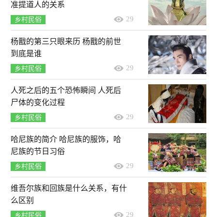
准提道人的关系
29
乡村民俗
杨戬的第三只眼来历 杨戬的前世
到底是谁
29
乡村民俗
人死之后的五个恐怖瞬间 人死后
尸体的变化过程
29
乡村民俗
哈尼族的简介 哈尼族的服饰，哈
尼族的节日习俗
29
乡村民俗
维吾尔族和回族是什么关系，有什
么区别
29
乡村民俗