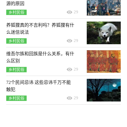
源的原因
29
乡村民俗
养狐狸真的不吉利吗？养狐狸有什
么迷信说法
29
乡村民俗
维吾尔族和回族是什么关系，有什
么区别
29
乡村民俗
72个民间忌讳 这些忌讳千万不能
触犯
29
乡村民俗