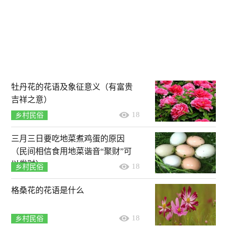
牡丹花的花语及象征意义（有富贵
吉祥之意）
18
乡村民俗
三月三日要吃地菜煮鸡蛋的原因
（民间相信食用地菜谐音“聚财”可
以发财）
18
乡村民俗
格桑花的花语是什么
18
乡村民俗