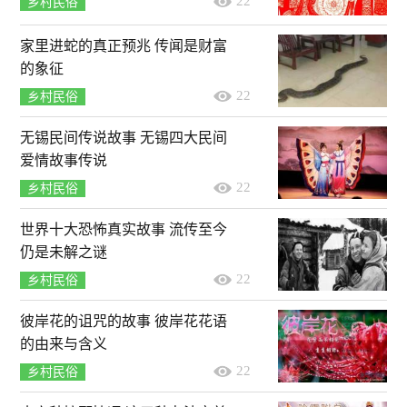
22
乡村民俗
家里进蛇的真正预兆 传闻是财富
的象征
22
乡村民俗
无锡民间传说故事 无锡四大民间
爱情故事传说
22
乡村民俗
世界十大恐怖真实故事 流传至今
仍是未解之谜
22
乡村民俗
彼岸花的诅咒的故事 彼岸花花语
的由来与含义
22
乡村民俗