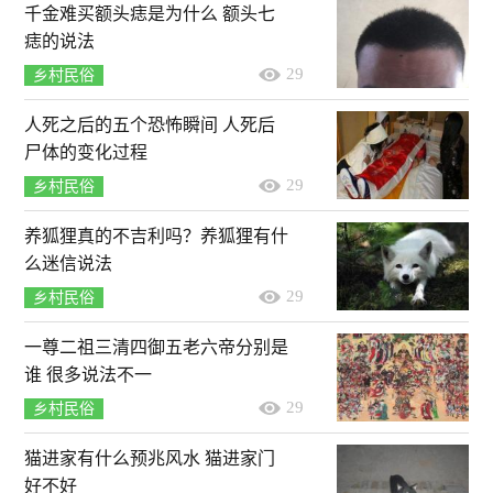
千金难买额头痣是为什么 额头七
痣的说法
29
乡村民俗
人死之后的五个恐怖瞬间 人死后
尸体的变化过程
29
乡村民俗
养狐狸真的不吉利吗？养狐狸有什
么迷信说法
29
乡村民俗
一尊二祖三清四御五老六帝分别是
谁 很多说法不一
29
乡村民俗
猫进家有什么预兆风水 猫进家门
好不好