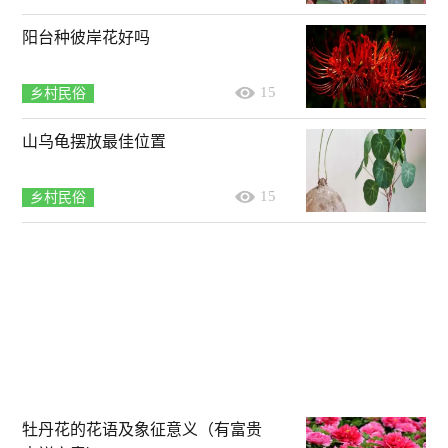
阳台种彼岸花好吗
15
乡村民俗
山乌龟摆放最佳位置
15
乡村民俗
牡丹花的花语及象征意义（有富贵