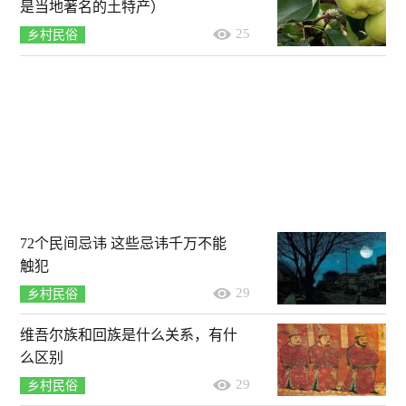
是当地著名的土特产）
25
乡村民俗
72个民间忌讳 这些忌讳千万不能
触犯
29
乡村民俗
维吾尔族和回族是什么关系，有什
么区别
29
乡村民俗