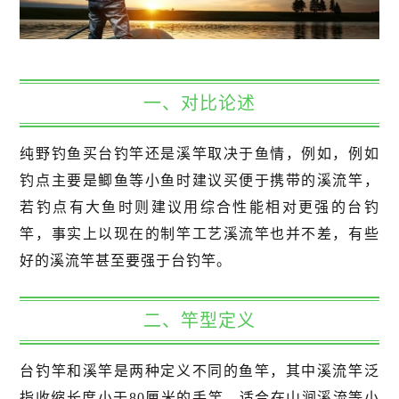
一、对比论述
纯野钓鱼买台钓竿还是溪竿取决于鱼情，例如，例如
钓点主要是鲫鱼等小鱼时建议买便于携带的溪流竿，
若钓点有大鱼时则建议用综合性能相对更强的台钓
竿，事实上以现在的制竿工艺溪流竿也并不差，有些
好的溪流竿甚至要强于台钓竿。
二、竿型定义
台钓竿和溪竿是两种定义不同的鱼竿，其中溪流竿泛
指收缩长度小于80厘米的手竿，适合在山涧溪流等小