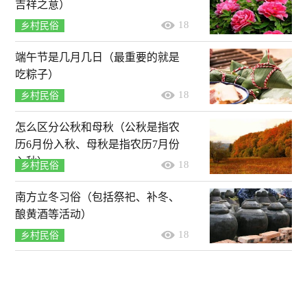
吉祥之意）
18
乡村民俗
端午节是几月几日（最重要的就是
吃粽子）
18
乡村民俗
怎么区分公秋和母秋（公秋是指农
历6月份入秋、母秋是指农历7月份
入秋）
18
乡村民俗
南方立冬习俗（包括祭祀、补冬、
酿黄酒等活动）
18
乡村民俗