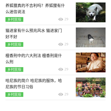
养狐狸真的不吉利吗？养狐狸有什
么迷信说法
29
乡村民俗
猫进家有什么预兆风水 猫进家门
好不好
29
乡村民俗
檀香刑中的六大刑法 檀香刑是什
么刑
29
乡村民俗
哈尼族的简介 哈尼族的服饰，哈
尼族的节日习俗
29
乡村民俗