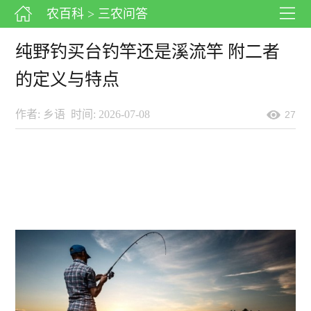
农百科
> 三农问答
纯野钓买台钓竿还是溪流竿 附二者
的定义与特点
作者: 乡语
时间: 2026-07-08
27