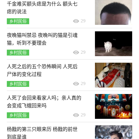
千金难买额头痣是为什么 额头七
痣的说法
29
乡村民俗
夜晚猫叫禁忌 夜晚叫的猫是引魂
猫，听到不要理会
29
乡村民俗
人死之后的五个恐怖瞬间 人死后
尸体的变化过程
29
乡村民俗
人死了会回来看家人吗；亲人真的
会变成飞蛾回来吗
29
乡村民俗
杨戬的第三只眼来历 杨戬的前世
到底是谁