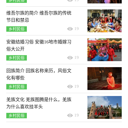
乡村民俗
维吾尔族的简介 维吾尔族的传统
节日和禁忌
19
乡村民俗
安徽结婚习俗 安徽16地市婚嫁习
俗大公开
19
乡村民俗
回族简介 回族名称来历，风俗文
化有哪些
19
乡村民俗
羌族文化 羌族图腾是什么，羌族
为什么喜欢挂羊头
19
乡村民俗