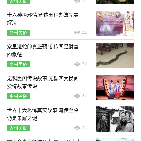
22
乡村民俗
十六种撞邪情况 这五种办法完美
解决
22
乡村民俗
家里进蛇的真正预兆 传闻是财富
的象征
22
乡村民俗
无锡民间传说故事 无锡四大民间
爱情故事传说
22
乡村民俗
世界十大恐怖真实故事 流传至今
仍是未解之谜
22
乡村民俗