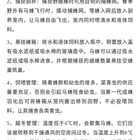
2、捕捉驯养：捕捉野雌蜂时可用自制的捕蜂网。春季
野外有马蜂飞行时，摆动捕蜂网，等蜂入网后放入驯
养笼内，让马蜂自由飞出，笼内同时喂清水和液体饲
料。
3、悬挂蜂箱：将水和液体饲料放入瓶中，倒置放入盖
有吸水滤纸或吸水棉的玻璃盘中。马蜂可以通过吸水
滤纸或吸水棉进食，并根据捕获的雌蜂数量悬挂空蜂
巢筑巢。
4、饲喂管理：随着蜂群和幼虫的增多，菜青虫的供应
量要充足，否则会引起马蜂残食幼虫，当第一代成蜂
羽化后可将蜂箱从笼内搬出移到田野，不必投喂饲
料，让其捕食各类害虫。
5、越冬管理：温度低于6℃时，会聚集马蜂。它们应
该被转移到干燥通风的空房间过冬。当温度上升到6℃