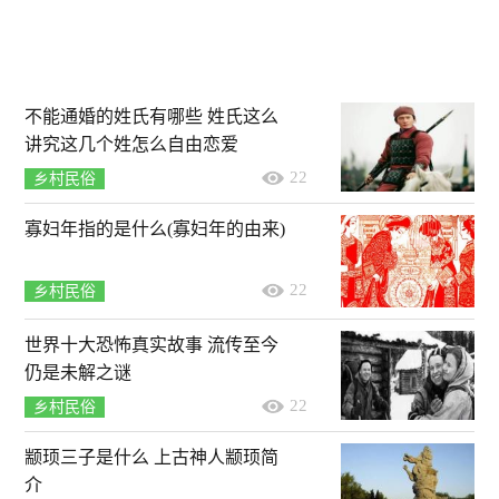
不能通婚的姓氏有哪些 姓氏这么
讲究这几个姓怎么自由恋爱
22
乡村民俗
寡妇年指的是什么(寡妇年的由来)
22
乡村民俗
世界十大恐怖真实故事 流传至今
仍是未解之谜
22
乡村民俗
颛顼三子是什么 上古神人颛顼简
介