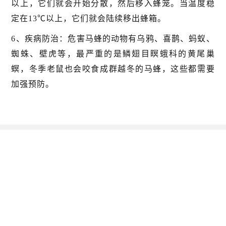
以上，它们就会开始分散，然后移入蜂笼。当温度稳
定在13℃以上，它们就会陆续移出蜂箱。
6、疾病防治：危害马蜂的动物有乌鸦、喜鹊、蚂蚁、
蜘蛛、壁虎等，最严重的是鳞翅目瞑蛾科的黄尾巢
螟，冬季老鼠也会咬食成群越冬的马蜂，这些都需要
加强预防。