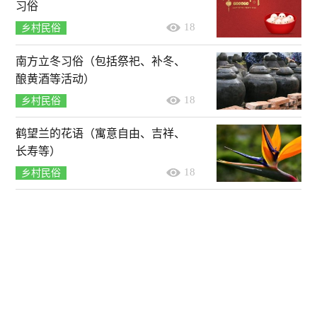
习俗
18
乡村民俗
南方立冬习俗（包括祭祀、补冬、
酿黄酒等活动）
18
乡村民俗
鹤望兰的花语（寓意自由、吉祥、
长寿等）
18
乡村民俗