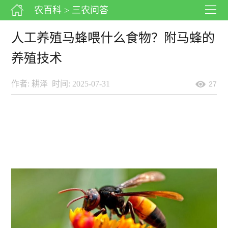
农百科
> 三农问答
人工养殖马蜂喂什么食物？附马蜂的
养殖技术
作者: 耕泽
时间: 2025-07-31
27