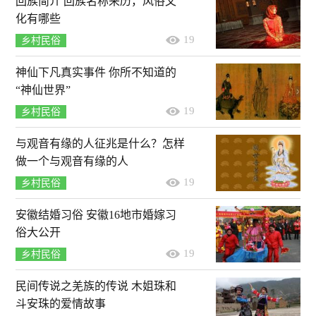
回族简介 回族名称来历，风俗文
化有哪些
19
乡村民俗
神仙下凡真实事件 你所不知道的
“神仙世界”
19
乡村民俗
与观音有缘的人征兆是什么？怎样
做一个与观音有缘的人
19
乡村民俗
安徽结婚习俗 安徽16地市婚嫁习
俗大公开
19
乡村民俗
民间传说之羌族的传说 木姐珠和
斗安珠的爱情故事