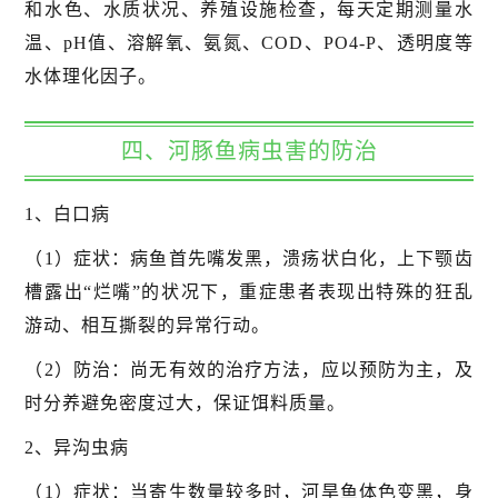
和水色、水质状况、养殖设施检查，每天定期测量水
温、pH值、溶解氧、氨氮、COD、PO4-P、透明度等
水体理化因子。
四、河豚鱼病虫害的防治
1、白口病
（1）症状：病鱼首先嘴发黑，溃疡状白化，上下颚齿
槽露出“烂嘴”的状况下，重症患者表现出特殊的狂乱
游动、相互撕裂的异常行动。
（2）防治：尚无有效的治疗方法，应以预防为主，及
时分养避免密度过大，保证饵料质量。
2、异沟虫病
（1）症状：当寄生数量较多时，河旱鱼体色变黑，身