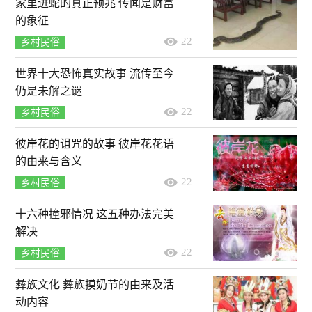
家里进蛇的真正预兆 传闻是财富
的象征
22
乡村民俗
世界十大恐怖真实故事 流传至今
仍是未解之谜
22
乡村民俗
彼岸花的诅咒的故事 彼岸花花语
的由来与含义
22
乡村民俗
十六种撞邪情况 这五种办法完美
解决
22
乡村民俗
彝族文化 彝族摸奶节的由来及活
动内容