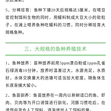
水质清新。
5、分稀培育：鱼种下塘20天后规格达3厘米，在喂豆
浆控制饵料生物的同时，用鳗料制成大豆大小的软粒
子，在滩上喂养鱼种吃鳗料的习惯，同时分稀培育大
规格鱼种。
三、大规格的鱼种养殖技术
1、鱼种放养：苗种放养前用5ppm漂白粉或1ppm孔雀
石绿消毒10分钟，放养时温差过大，水源充足，水质
好，水体交换量大的池塘可适当加大密度，随鱼体生
长逐渐捕大留小。
2、鱼苗驯养：鱼苗放养在一周内以新鲜适口的鱼、虾
肉、贝肉等为开口诱饵进行驯化，河豚习惯吃后，在
诱饵中混合人工饲料，逐渐增加人工饲料的量。