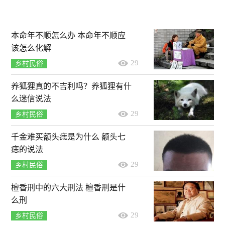
本命年不顺怎么办 本命年不顺应
该怎么化解
29
乡村民俗
养狐狸真的不吉利吗？养狐狸有什
么迷信说法
29
乡村民俗
千金难买额头痣是为什么 额头七
痣的说法
29
乡村民俗
檀香刑中的六大刑法 檀香刑是什
么刑
29
乡村民俗