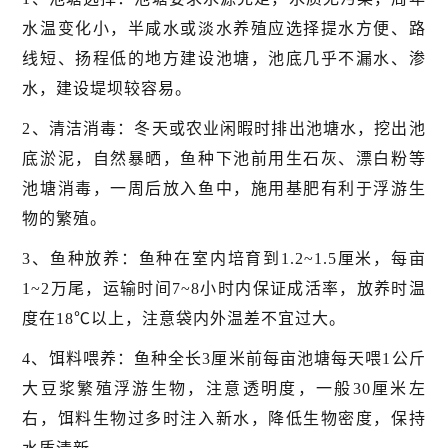
水温变化小，半咸水或淡水养殖应选择提水方便、路
线短、扬程低的地方建设池塘，池底几乎不漏水、渗
水，建设堤坝较容易。
2、清洁消毒：冬天或农业闲暇时排出池塘水，挖出池
底淤泥，自然暴晒，鱼种下池前用生石灰、漂白粉等
池塘消毒，一周后放入鱼中，施用基肥有利于浮游生
物的繁殖。
3、鱼种放养：鱼种在室内培育到1.2~1.5厘米，每亩
1~2万尾，运输时间7~8小时内保证成活率，放养时温
度在18℃以上，注意袋内外温差不宜过大。
4、饵料喂养：鱼种全长3厘米前每亩池塘每天喂1公斤
大豆浆繁殖浮游生物，注意透明度，一般30厘米左
右，饵料生物过多时注入新水，降低生物密度，保持