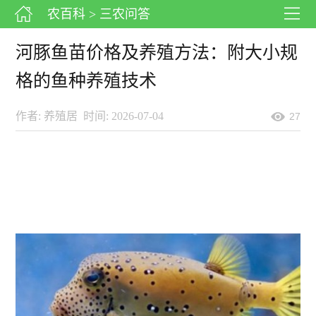
农百科
> 三农问答
河豚鱼苗价格及养殖方法：附大小规
格的鱼种养殖技术
作者: 养殖居
时间: 2026-07-04
27