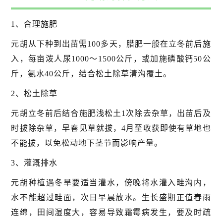
1、合理施肥
元胡从下种到出苗需100多天，腊肥一般在立冬前后施
入，每亩泼人尿1000～1500公斤，或加施磷酸钙50公
斤，氨水40公斤，结合松土除草清沟覆土。
2、松土除草
元胡立冬前后结合施肥浅松土1次除去杂草，出苗后及
时拔除杂草，早春见草就拔，4月至收获即使有草地也
不能拔，以免松动地下茎节而影响产量。
3、灌溉排水
元胡种植遇冬旱要适当灌水，傍晚将水灌入畦沟内，
水不能超过畦面，次日早晨放水。生长盛期正值春雨
连绵，田间湿度大，容易导致霜霉病发生，要及时疏