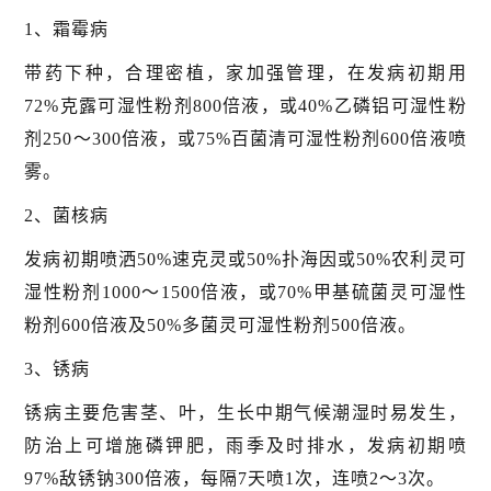
1、霜霉病
带药下种，合理密植，家加强管理，在发病初期用
72%克露可湿性粉剂800倍液，或40%乙磷铝可湿性粉
剂250～300倍液，或75%百菌清可湿性粉剂600倍液喷
雾。
2、菌核病
发病初期喷洒50%速克灵或50%扑海因或50%农利灵可
湿性粉剂1000～1500倍液，或70%甲基硫菌灵可湿性
粉剂600倍液及50%多菌灵可湿性粉剂500倍液。
3、锈病
锈病主要危害茎、叶，生长中期气候潮湿时易发生，
防治上可增施磷钾肥，雨季及时排水，发病初期喷
97%敌锈钠300倍液，每隔7天喷1次，连喷2～3次。