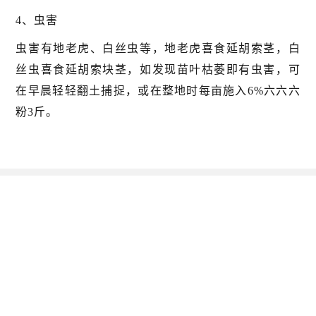
4、虫害
虫害有地老虎、白丝虫等，地老虎喜食延胡索茎，白
丝虫喜食延胡索块茎，如发现苗叶枯萎即有虫害，可
在早晨轻轻翻土捕捉，或在整地时每亩施入6%六六六
粉3斤。