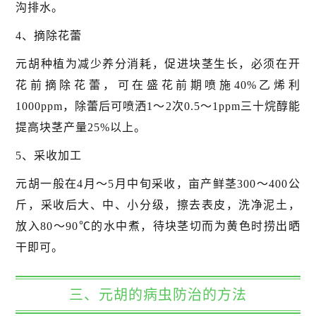
沟排水。
4、摘除花蕾
元胡种植为减少养分消耗，促进块茎生长，必须在开
花前摘除花蕾，可在盛花前期喷施40%乙烯利
1000ppm，除蕾后可喷洒1～2次0.5～1ppm三十烷醇能
提高块茎产量25%以上。
5、采收加工
元胡一般在4月～5月中旬采收，亩产鲜茎300～400公
斤，采收后大、中、小分级，擦去表皮，洗净泥土，
放入80～90℃的水中煮，待块茎切而为黄色时捞出晒
干即可。
三、元胡的病虫防治的方法