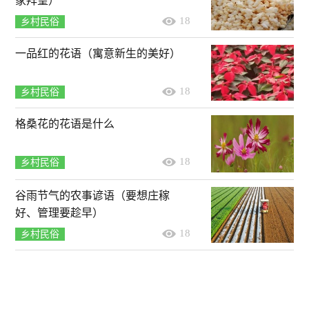
家拜望）
18
乡村民俗
一品红的花语（寓意新生的美好）
18
乡村民俗
格桑花的花语是什么
18
乡村民俗
谷雨节气的农事谚语（要想庄稼
好、管理要趁早）
18
乡村民俗