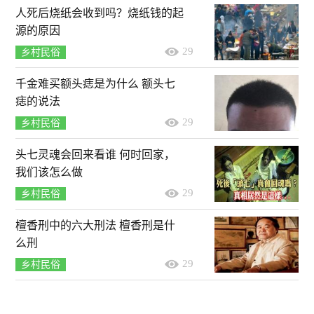
人死后烧纸会收到吗？烧纸钱的起
源的原因
29
乡村民俗
千金难买额头痣是为什么 额头七
痣的说法
29
乡村民俗
头七灵魂会回来看谁 何时回家，
我们该怎么做
29
乡村民俗
檀香刑中的六大刑法 檀香刑是什
么刑
29
乡村民俗