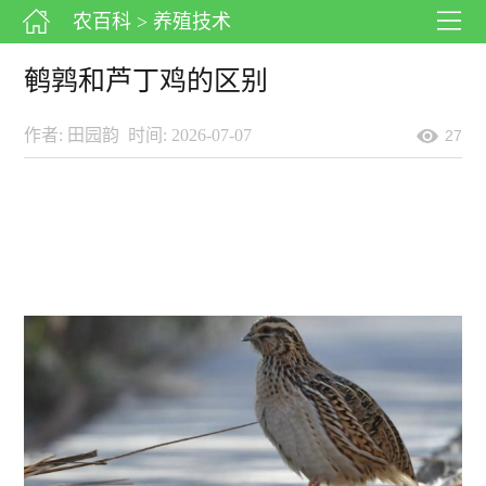
农百科
> 养殖技术
鹌鹑和芦丁鸡的区别
作者: 田园韵
时间: 2026-07-07
27