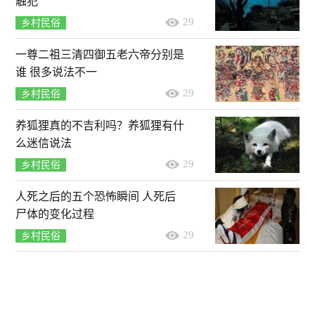
触犯
29
乡村民俗
一尊二祖三清四御五老六帝分别是
谁 很多说法不一
29
乡村民俗
养狐狸真的不吉利吗？养狐狸有什
么迷信说法
29
乡村民俗
人死之后的五个恐怖瞬间 人死后
尸体的变化过程
29
乡村民俗