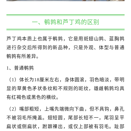
一、鹌鹑和芦丁鸡的区别
芦丁鸡本质上也属于鹌鹑，它是用斑翅山鹑、蓝胸鹑
进行杂交后所得到的新品种，只是外观、体型与普通
鹌鹑有所差异。
1、普通鹌鹑
（1）体长为18厘米左右，身体圆滚，羽色暗淡，带明
显的草黄色矛状条纹和不规则的斑纹，雄雌鹌鹑均具
有红褐色或黑色的横纹。
（2）嘴部粗短，上嘴先端微向下曲，但不具钩，鼻孔
不被羽毛所掩盖。翅短圆，尾部长短不一，尾羽呈平
扁状或侧扁状，跗蹠裸出，或仅上部被有羽毛。趾部