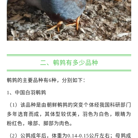
二、鹌鹑有多少品种
鹌鹑的主要品种有6种，分别如下：
1、中国白羽鹌鹑
（1）该品种是由朝鲜鹌鹑的突变个体经我国科研部门
多年选育而成，其体型较优美，羽色为白色，眼睛为
粉红色，喙部、脚部为肉色。
（2）公鹑成年后，体重为0.14-0.15公斤左右；母鹑成