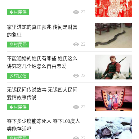
22
乡村民俗
家里进蛇的真正预兆 传闻是财富
的象征
22
乡村民俗
不能通婚的姓氏有哪些 姓氏这么
讲究这几个姓怎么自由恋爱
22
乡村民俗
无锡民间传说故事 无锡四大民间
爱情故事传说
22
乡村民俗
零下多少度能冻死人 零下100度人
类能存活吗
22
乡村民俗