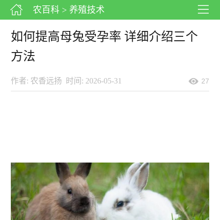
农百科
> 养殖技术
如何提高母兔受孕率 详细介绍三个
方法
作者: 农香远扬
时间: 2026-05-31
27