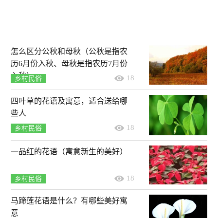
怎么区分公秋和母秋（公秋是指农
历6月份入秋、母秋是指农历7月份
入秋）
18
乡村民俗
四叶草的花语及寓意，适合送给哪
些人
18
乡村民俗
一品红的花语（寓意新生的美好）
18
乡村民俗
马蹄莲花语是什么？有哪些美好寓
意