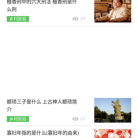
檀香刑中的六大刑法 檀香刑是什
么刑
29
乡村民俗
颛顼三子是什么 上古神人颛顼简
介
22
乡村民俗
寡妇年指的是什么(寡妇年的由来)