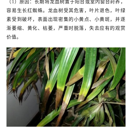
（1）原因：长期将龙血树置于阳台或室内窗台莳养，
容易生长红蜘蛛。龙血树受其危害，叶片退色，叶绿
素受到破坏，表面出现密集的小黄点、小黄斑，并逐
渐萎缩、黄化、枯萎，严重时脱落，失去应有的观赏
价值。