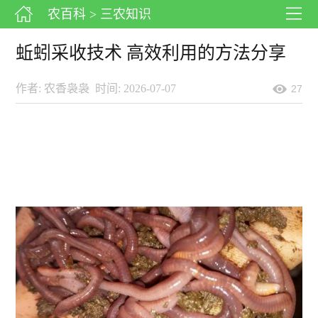
农百科
> 三农知识
蚯蚓采收技术 高效利用的方法分享
作者: 农香袅袅
时间: 2026-07-07
27