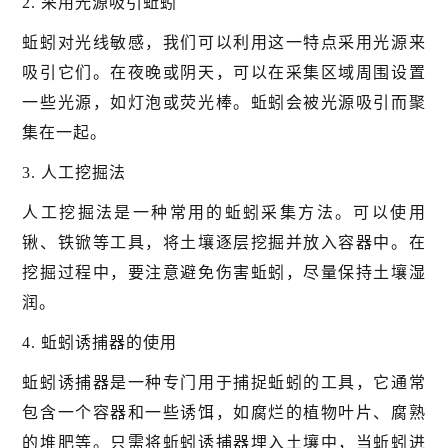
2. 采用光源吸引蚯蚓
蚯蚓对光线敏感，我们可以利用这一特点采用光源来
吸引它们。在夜晚或阴天，可以在采集区域周围设置
一些光源，如灯泡或荧光棒。蚯蚓会被光源吸引而聚
集在一起。
3. 人工挖掘法
人工挖掘法是一种常用的蚯蚓采集方法。可以使用
锹、铁锨等工具，将土壤逐层挖掘并放入容器中。在
挖掘过程中，要注意避免伤害蚯蚓，尽量保持土壤湿
润。
4. 蚯蚓诱捕器的使用
蚯蚓诱捕器是一种专门用于捕捉蚯蚓的工具，它通常
包含一个容器和一些诱饵，如腐烂的植物叶片、腐熟
的堆肥等。只需将蚯蚓诱捕器埋入土壤中，当蚯蚓进