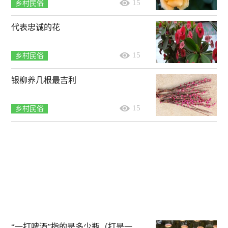
15
乡村民俗
代表忠诚的花
15
乡村民俗
银柳养几根最吉利
15
乡村民俗
“一打啤酒”指的是多少瓶（打是一