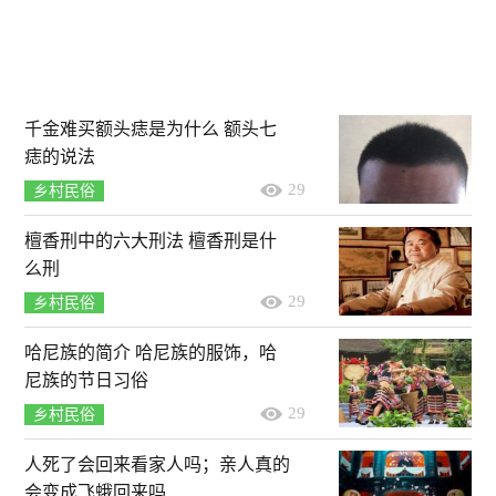
千金难买额头痣是为什么 额头七
痣的说法
29
乡村民俗
檀香刑中的六大刑法 檀香刑是什
么刑
29
乡村民俗
哈尼族的简介 哈尼族的服饰，哈
尼族的节日习俗
29
乡村民俗
人死了会回来看家人吗；亲人真的
会变成飞蛾回来吗