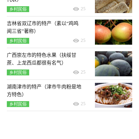
25
乡村民俗
吉林省双辽市的特产（素以“鸡鸣
闻三省”著称）
25
乡村民俗
广西崇左市的特色水果（扶绥甘
蔗、上龙西瓜都很有名气）
25
乡村民俗
湖南津市的特产（津市牛肉粉是地
方特色）
25
乡村民俗