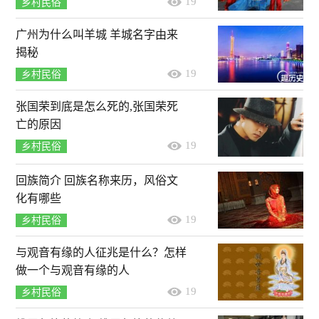
19
乡村民俗
广州为什么叫羊城 羊城名字由来
揭秘
19
乡村民俗
张国荣到底是怎么死的,张国荣死
亡的原因
19
乡村民俗
回族简介 回族名称来历，风俗文
化有哪些
19
乡村民俗
与观音有缘的人征兆是什么？怎样
做一个与观音有缘的人
19
乡村民俗