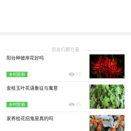
农友们都在看
阳台种彼岸花好吗
15
乡村民俗
金枝玉叶花语象征与寓意
15
乡村民俗
家养桂花招鬼是真的吗