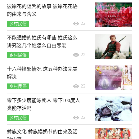
彼岸花的诅咒的故事 彼岸花花语
的由来与含义
22
乡村民俗
不能通婚的姓氏有哪些 姓氏这么
讲究这几个姓怎么自由恋爱
22
乡村民俗
十六种撞邪情况 这五种办法完美
解决
22
乡村民俗
零下多少度能冻死人 零下100度人
类能存活吗
22
乡村民俗
彝族文化 彝族摸奶节的由来及活