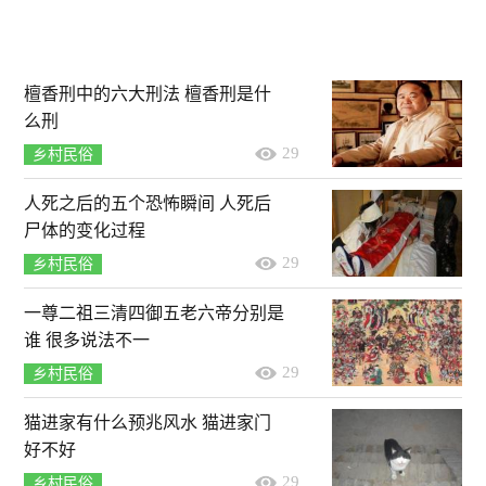
檀香刑中的六大刑法 檀香刑是什
么刑
29
乡村民俗
人死之后的五个恐怖瞬间 人死后
尸体的变化过程
29
乡村民俗
一尊二祖三清四御五老六帝分别是
谁 很多说法不一
29
乡村民俗
猫进家有什么预兆风水 猫进家门
好不好
29
乡村民俗