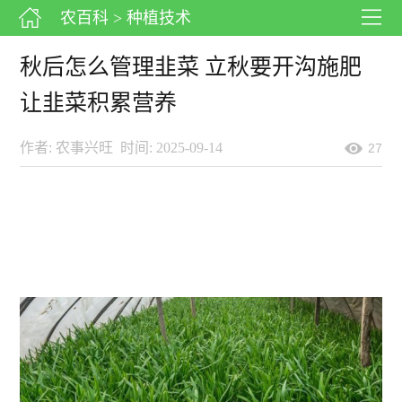
农百科
> 种植技术
秋后怎么管理韭菜 立秋要开沟施肥
让韭菜积累营养
作者: 农事兴旺
时间: 2025-09-14
27