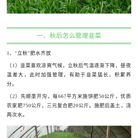
一、秋后怎么管理韭菜
1、"立秋"肥水齐放
（1）韭菜喜欢凉爽气候，立秋后气温逐渐下降，昼夜
温差大，此时加强管理，有助于韭菜猛长，积累养
分。
（2）先顺垄开沟，每667平方米施饼肥50公斤，优质
农家肥750公斤，三元复合肥20公斤。施肥后盖土，浇
两次水。