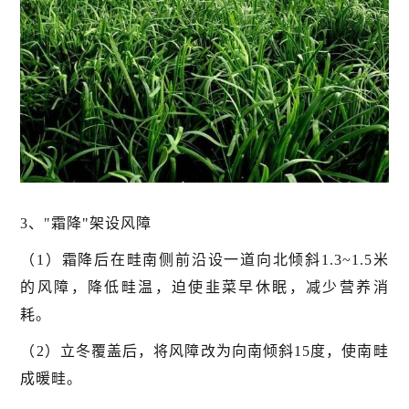
3、"霜降"架设风障
（1）霜降后在畦南侧前沿设一道向北倾斜1.3~1.5米
的风障，降低畦温，迫使韭菜早休眠，减少营养消
耗。
（2）立冬覆盖后，将风障改为向南倾斜15度，使南畦
成暖畦。