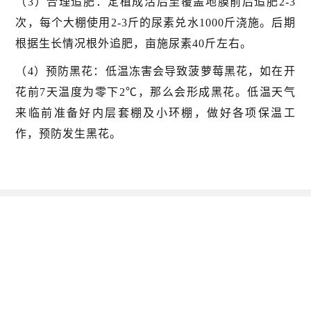
（3）合理追肥：定植成活后至覆盖地膜前后追肥2-3
次，每个大棚使用2-3斤的尿素兑水1000斤浇施。后期
根据生长情况根外追肥，亩施尿素40斤左右。
（4）预防黑花：低温冻害会导致菠萝莓黑花，如在开
花前7天温度为零下2℃，那么会形成黑花。低温天气
来临前准备好内层套棚及小环棚，做好各项保温工
作，预防发生黑花。