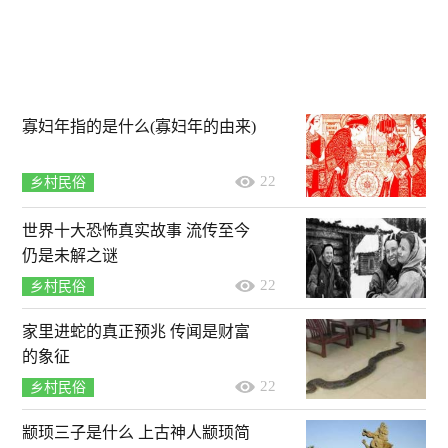
寡妇年指的是什么(寡妇年的由来)
22
乡村民俗
世界十大恐怖真实故事 流传至今
仍是未解之谜
22
乡村民俗
家里进蛇的真正预兆 传闻是财富
的象征
22
乡村民俗
颛顼三子是什么 上古神人颛顼简