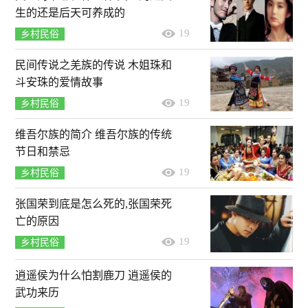
生的还是后天可养成的
19
乡村民俗
民间传说之羌族的传说 木姐珠和
斗安珠的爱情故事
19
乡村民俗
维吾尔族的简介 维吾尔族的传统
节日和禁忌
19
乡村民俗
张国荣到底是怎么死的,张国荣死
亡的原因
19
乡村民俗
逍遥侯为什么怕割鹿刀 逍遥侯的
武功来历