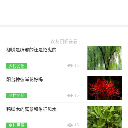
农友们都在看
柳树是辟邪的还是招鬼的
15
乡村民俗
阳台种彼岸花好吗
15
乡村民俗
鸭脚木的寓意和象征风水
15
乡村民俗