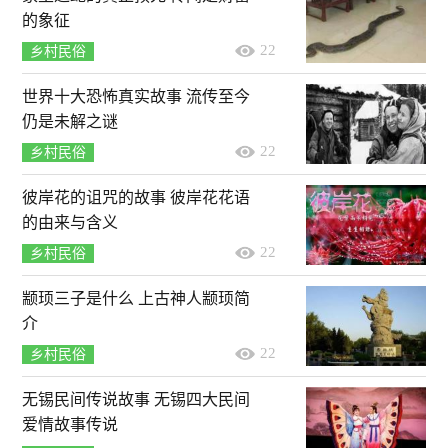
的象征
22
乡村民俗
世界十大恐怖真实故事 流传至今
仍是未解之谜
22
乡村民俗
彼岸花的诅咒的故事 彼岸花花语
的由来与含义
22
乡村民俗
颛顼三子是什么 上古神人颛顼简
介
22
乡村民俗
无锡民间传说故事 无锡四大民间
爱情故事传说