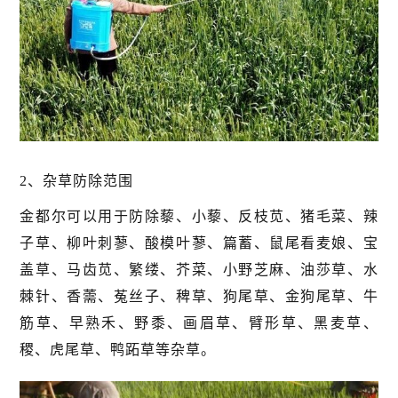
2、杂草防除范围
金都尔可以用于防除藜、小藜、反枝苋、猪毛菜、辣
子草、柳叶刺蓼、酸模叶蓼、篇蓄、鼠尾看麦娘、宝
盖草、马齿苋、繁缕、芥菜、小野芝麻、油莎草、水
棘针、香薷、菟丝子、稗草、狗尾草、金狗尾草、牛
筋草、早熟禾、野黍、画眉草、臂形草、黑麦草、
稷、虎尾草、鸭跖草等杂草。