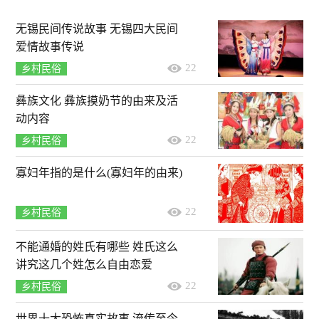
无锡民间传说故事 无锡四大民间
爱情故事传说
22
乡村民俗
彝族文化 彝族摸奶节的由来及活
动内容
22
乡村民俗
寡妇年指的是什么(寡妇年的由来)
22
乡村民俗
不能通婚的姓氏有哪些 姓氏这么
讲究这几个姓怎么自由恋爱
22
乡村民俗
世界十大恐怖真实故事 流传至今