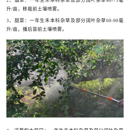
2、烟草：一年生禾本科杂草及部分阔叶杂草40-75毫
升/亩，移栽前土壤喷雾。
3、甜菜：一年生禾本科杂草及部分阔叶杂草60-90毫
升/亩，播后苗前土壤喷雾。