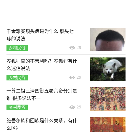
千金难买额头痣是为什么 额头七
痣的说法
29
乡村民俗
养狐狸真的不吉利吗？养狐狸有什
么迷信说法
29
乡村民俗
一尊二祖三清四御五老六帝分别是
谁 很多说法不一
29
乡村民俗
维吾尔族和回族是什么关系，有什
么区别