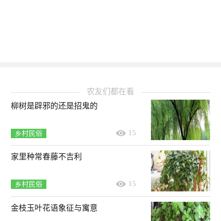
农友们都在看
柳树是辟邪的还是招鬼的
15
乡村民俗
家里种常春藤不吉利
15
乡村民俗
金枝玉叶花语象征与寓意