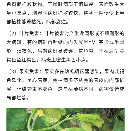
色树脂样胶状物。干燥时病部干缩纵裂，表面散生大
量小黑点，潮湿时病斑扩散较快，绕茎一圈便使上半
部植株萎蔫枯死，病部腐烂。
（2）叶片受害：叶片被害时产生近圆形或不规则形的
大病斑，有的病斑自叶缘向内发展呈“Ｖ”字形或半圆
形，淡褐色，后期病斑易破碎，常龟裂，干枯后呈黄
褐色至红褐色，病斑上密生黑色小点。
（3）果实受害：果实多在幼瓜期花器感染，果肉淡褐
色软化，呈心腐症。蔓枯病多茎从蔓的表皮向内部扩
展，但维管束不变色，这与枯萎病不同，病害仅造成
局部烂蔓。