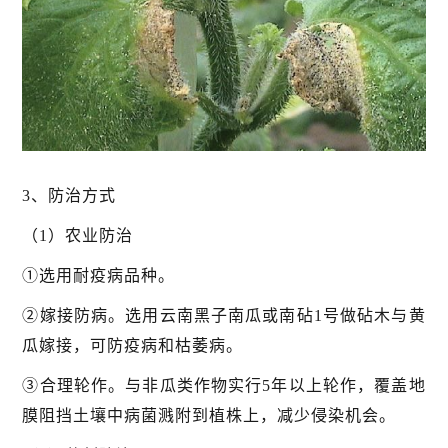
3、防治方式
（1）农业防治
①选用耐疫病品种。
②嫁接防病。选用云南黑子南瓜或南砧1号做砧木与黄
瓜嫁接，可防疫病和枯萎病。
③合理轮作。与非瓜类作物实行5年以上轮作，覆盖地
膜阻挡土壤中病菌溅附到植株上，减少侵染机会。