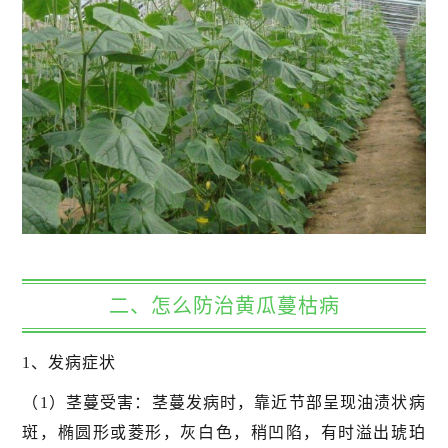
二、怎么防治黄瓜蔓枯病
1、发病症状
（1）茎蔓受害：茎蔓发病时，靠近节部呈现油渍状病
斑，椭圆形或菱形，灰白色，稍凹陷，有时溢出琥珀