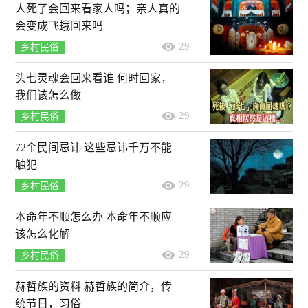
人死了会回来看家人吗；亲人真的
会变成飞蛾回来吗
29
乡村民俗
头七灵魂会回来看谁 何时回家，
我们该怎么做
29
乡村民俗
72个民间忌讳 这些忌讳千万不能
触犯
29
乡村民俗
本命年不顺怎么办 本命年不顺应
该怎么化解
29
乡村民俗
赫哲族的资料 赫哲族的简介，传
统节日，习俗