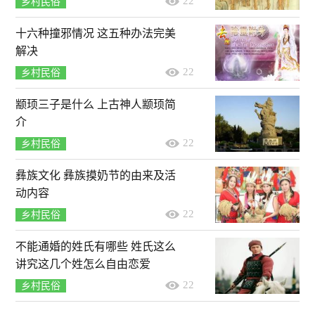
22
乡村民俗
十六种撞邪情况 这五种办法完美
解决
22
乡村民俗
颛顼三子是什么 上古神人颛顼简
介
22
乡村民俗
彝族文化 彝族摸奶节的由来及活
动内容
22
乡村民俗
不能通婚的姓氏有哪些 姓氏这么
讲究这几个姓怎么自由恋爱
22
乡村民俗