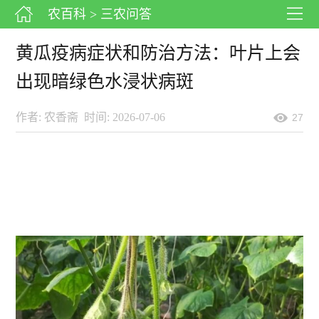
农百科
> 三农问答
黄瓜疫病症状和防治方法：叶片上会
出现暗绿色水浸状病斑
作者: 农香斋
时间: 2026-07-06
27