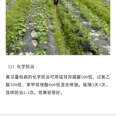
（2）化学防治
黄瓜蔓枯病的化学防治可用锰锌异菌脲500倍、过氧乙
酸500倍、苯甲吡唑酯600倍混合喷施。每隔3天1次，
连续防治2-3次。效果就很好。