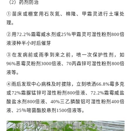
（2）药剂防治
①苗床或棚室用石灰氮、棉隆、甲霜灵进行土壤处
理。
②用72.2％霜霉威水剂或25％甲霜灵可湿性粉剂800倍
液浸种半小时后催芽
③在发病前或雨季到来之前，喷一次保护性剂，如
96%恶霉灵粉剂3000倍液、70丙森锌可湿性粉剂800倍
液等。
④雨后发现中心病株及时拔除，立刻喷洒66.8%霉多克
或72%霜脲锰锌可湿性粉剂800倍液、72.2%霜霉威盐
酸盐水剂800倍液、40%三乙膦酸铝可湿性粉剂400倍
液、25％嘧菌酯胶悬剂1500倍液等。