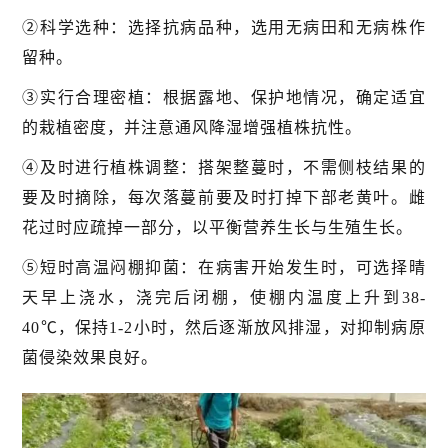
②科学选种：选择抗病品种，选用无病田和无病株作
留种。
③实行合理密植：根据露地、保护地情况，确定适宜
的栽植密度，并注意通风降湿增强植株抗性。
④及时进行植株调整：搭架整蔓时，不需侧枝结果的
要及时摘除，每次落蔓前要及时打掉下部老黄叶。雌
花过时应疏掉一部分，以平衡营养生长与生殖生长。
⑤短时高温闷棚抑菌：在病害开始发生时，可选择晴
天早上浇水，浇完后闭棚，使棚内温度上升到38-
40℃，保持1-2小时，然后逐渐放风排湿，对抑制病原
菌侵染效果良好。