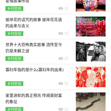
爱情故事传说
22
乡村民俗
彼岸花的诅咒的故事 彼岸花花语
的由来与含义
22
乡村民俗
世界十大恐怖真实故事 流传至今
仍是未解之谜
22
乡村民俗
寡妇年指的是什么(寡妇年的由来)
22
乡村民俗
家里进蛇的真正预兆 传闻是财富
的象征
22
乡村民俗