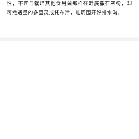
性，不宜与栽培其他食用菌那样在畦底撒石灰粉，却
可撒适量的多菌灵或托布津，畦周围开好排水沟。