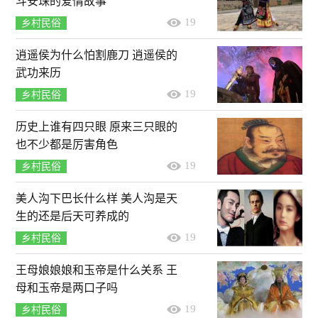
斗安珠的爱情故事
19
乡村民俗
逍遥侯为什么怕割鹿刀 逍遥侯的
武功来历
19
乡村民俗
历史上谁有四只眼 原来三只眼的
也不少都是厉害角色
19
乡村民俗
美人沟下巴长什么样 美人沟是天
生的还是后天可养成的
19
乡村民俗
王母娘娘娘和玉帝是什么关系 王
母和玉帝是两口子吗
19
乡村民俗