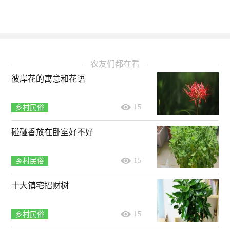
农友们都在看
彼岸花的寓意和花语
15
乡村民俗
碰碰香放在卧室好不好
15
乡村民俗
十大镇宅招财树
15
乡村民俗