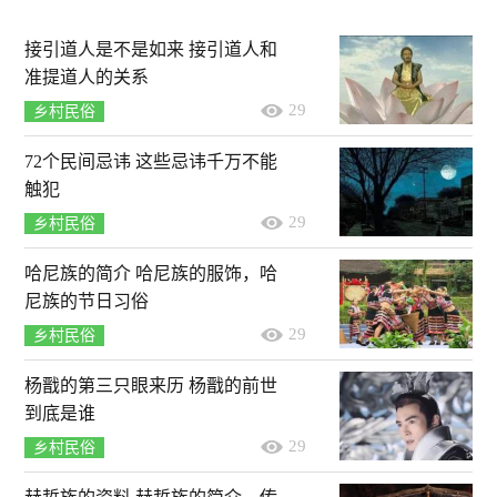
接引道人是不是如来 接引道人和
准提道人的关系
29
乡村民俗
72个民间忌讳 这些忌讳千万不能
触犯
29
乡村民俗
哈尼族的简介 哈尼族的服饰，哈
尼族的节日习俗
29
乡村民俗
杨戬的第三只眼来历 杨戬的前世
到底是谁
29
乡村民俗