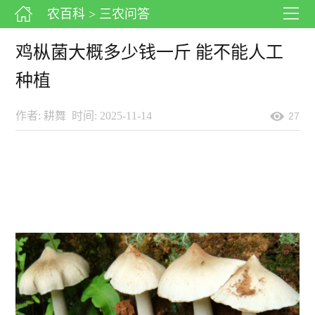
农百科
> 三农问答
鸡枞菌大概多少钱一斤 能不能人工
种植
作者: 耕舞
时间: 2025-11-14
27