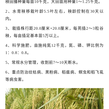
秧田播种量每亩10千克，大田亩用种量1～1.25千克。
2、水育秧移栽叶龄5.5叶左右，秧龄控制在30天以
内。
3、栽插株行距20.0厘米×20.0厘米，每蔸插2～3粒谷
秧，每亩插足基本苗5万以上。
4、科学施肥，亩施纯氮12千克，氮、磷、钾比例为
1：0.8：0.8。
5、常规水分管理，收割前7～10天断水。
6、重点防治纹枯病、黑粉病、稻瘟病、螟虫和稻飞虱
等病虫害。