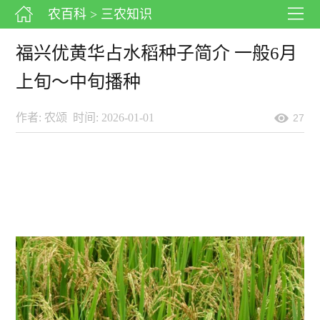
农百科
> 三农知识
福兴优黄华占水稻种子简介 一般6月
上旬～中旬播种
作者: 农颂
时间: 2026-01-01
27