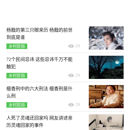
杨戬的第三只眼来历 杨戬的前世
到底是谁
29
乡村民俗
72个民间忌讳 这些忌讳千万不能
触犯
29
乡村民俗
檀香刑中的六大刑法 檀香刑是什
么刑
29
乡村民俗
人死了灵魂还回家吗 网友讲述亲
历灵魂回家的事件