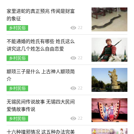
家里进蛇的真正预兆 传闻是财富
的象征
22
乡村民俗
不能通婚的姓氏有哪些 姓氏这么
讲究这几个姓怎么自由恋爱
22
乡村民俗
颛顼三子是什么 上古神人颛顼简
介
22
乡村民俗
无锡民间传说故事 无锡四大民间
爱情故事传说
22
乡村民俗
十六种撞邪情况 这五种办法完美