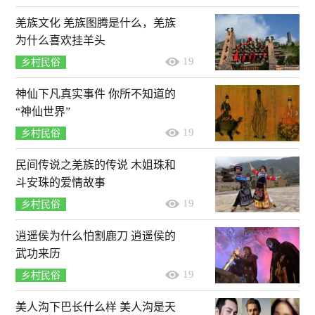
羌族文化 羌族图腾是什么，羌族
为什么喜欢挂羊头
19
乡村民俗
神仙下凡真实事件 你所不知道的
“神仙世界”
19
乡村民俗
民间传说之羌族的传说 木姐珠和
斗安珠的爱情故事
19
乡村民俗
逍遥侯为什么怕割鹿刀 逍遥侯的
武功来历
19
乡村民俗
美人沟下巴长什么样 美人沟是天