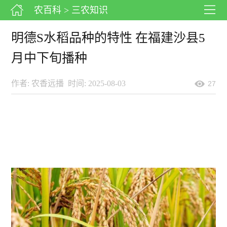
农百科
> 三农知识
明德S水稻品种的特性 在福建沙县5
月中下旬播种
作者: 农香远播
时间: 2025-08-03
27