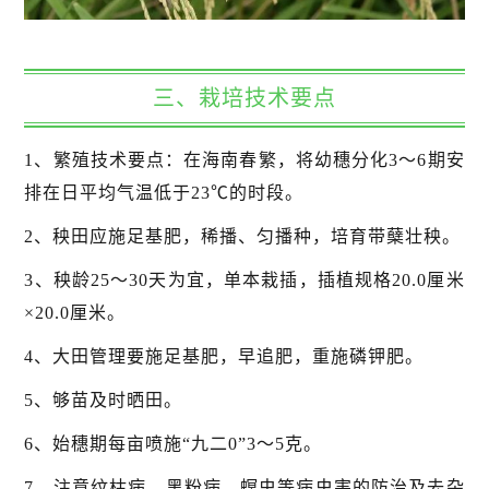
三、栽培技术要点
1、繁殖技术要点：在海南春繁，将幼穗分化3～6期安
排在日平均气温低于23℃的时段。
2、秧田应施足基肥，稀播、匀播种，培育带蘖壮秧。
3、秧龄25～30天为宜，单本栽插，插植规格20.0厘米
×20.0厘米。
4、大田管理要施足基肥，早追肥，重施磷钾肥。
5、够苗及时晒田。
6、始穗期每亩喷施“九二0”3～5克。
7、注意纹枯病、黑粉病、螟虫等病虫害的防治及去杂