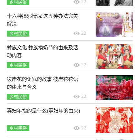
22
乡村民俗
十六种撞邪情况 这五种办法完美
解决
22
乡村民俗
彝族文化 彝族摸奶节的由来及活
动内容
22
乡村民俗
彼岸花的诅咒的故事 彼岸花花语
的由来与含义
22
乡村民俗
寡妇年指的是什么(寡妇年的由来)
22
乡村民俗