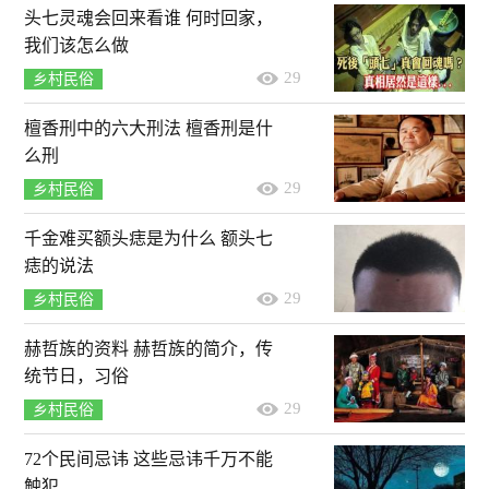
头七灵魂会回来看谁 何时回家，
我们该怎么做
29
乡村民俗
檀香刑中的六大刑法 檀香刑是什
么刑
29
乡村民俗
千金难买额头痣是为什么 额头七
痣的说法
29
乡村民俗
赫哲族的资料 赫哲族的简介，传
统节日，习俗
29
乡村民俗
72个民间忌讳 这些忌讳千万不能
触犯