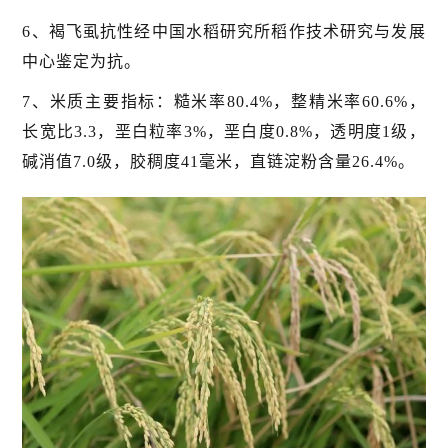
6、褐飞虱抗性经中国水稻研究所稻作技术研究与发展
中心鉴定为抗。
7、米质主要指标：糙米率80.4%，整精米率60.6%，
长宽比3.3，垩白粒率3%，垩白度0.8%，透明度1级，
碱消值7.0级，胶稠度41毫米，直链淀粉含量26.4%。