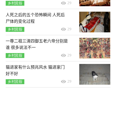
29
乡村民俗
人死之后的五个恐怖瞬间 人死后
尸体的变化过程
29
乡村民俗
一尊二祖三清四御五老六帝分别是
谁 很多说法不一
29
乡村民俗
猫进家有什么预兆风水 猫进家门
好不好
29
乡村民俗