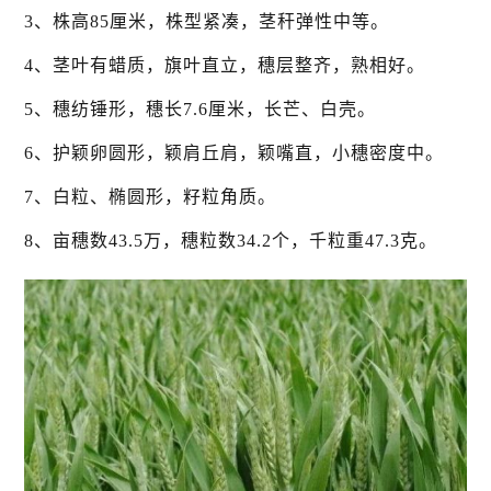
3、株高85厘米，株型紧凑，茎秆弹性中等。
4、茎叶有蜡质，旗叶直立，穗层整齐，熟相好。
5、穗纺锤形，穗长7.6厘米，长芒、白壳。
6、护颖卵圆形，颖肩丘肩，颖嘴直，小穗密度中。
7、白粒、椭圆形，籽粒角质。
8、亩穗数43.5万，穗粒数34.2个，千粒重47.3克。