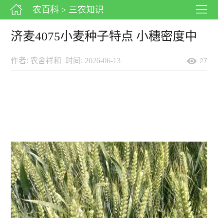
农百科
> 三农知识
济麦4075小麦种子特点 小穗密度中
作者: 农舍祥和
时间: 2026-06-13
27