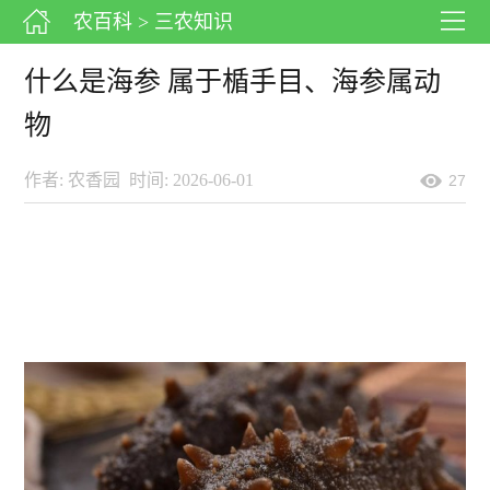
农百科
> 三农知识
什么是海参 属于楯手目、海参属动
物
作者: 农香园
时间: 2026-06-01
27