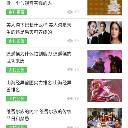
做一个与观音有缘的人
19
乡村民俗
美人沟下巴长什么样 美人沟是天
生的还是后天可养成的
19
乡村民俗
逍遥侯为什么怕割鹿刀 逍遥侯的
武功来历
19
乡村民俗
山海经异兽图实力排名 山海经异
兽排名
19
乡村民俗
维吾尔族的简介 维吾尔族的传统
节日和禁忌
19
乡村民俗