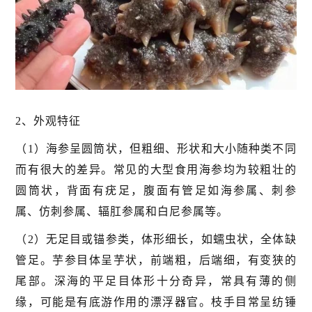
2、外观特征
（1）海参呈圆筒状，但粗细、形状和大小随种类不同
而有很大的差异。常见的大型食用海参均为较粗壮的
圆筒状，背面有疣足，腹面有管足如海参属、刺参
属、仿刺参属、辐肛参属和白尼参属等。
（2）无足目或锚参类，体形细长，如蠕虫状，全体缺
管足。芋参目体呈芋状，前端粗，后端细，有变狭的
尾部。深海的平足目体形十分奇异，常具有薄的侧
缘，可能是有底游作用的漂浮器官。枝手目常呈纺锤