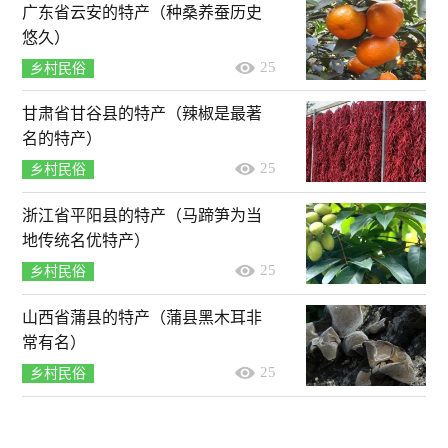
广东省云安的特产（种桑养蚕历史
悠久）
25
乡村民俗
甘肃省甘谷县的特产（辣椒是最著
名的特产）
25
乡村民俗
浙江省平阳县的特产（马蹄笋为当
地传统名优特产）
25
乡村民俗
山西省蒲县的特产（蒲县黑木耳非
常有名）
25
乡村民俗