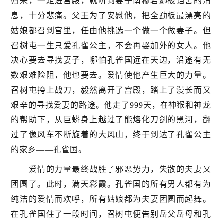
归来，一走进宫殿，就听到妻子南穆若娜被诌害的消
息，十分悲痛。父王为了安慰他，把全勐板最漂亮的
姑娘都召到宫里，任由他挑选一个做一个做妻子。但
召树屯一生只爱孔雀公主，不会再娶加外的女人。他
决心要去寻找妻子，哪怕孔雀国远在天边，沿途有无
数艰难险阻，他也要去。爱情使他产生巨大的力量。
召树屯挎上战刀，毅然离开了宫殿，踏上了漫长而又
艰辛的寻找爱妻的路途。他走了999天，在神猴和神龙
的帮助下，从巨蟒身上越过了能熔化刀剑的黑河，翻
过了像风车不断旋着的大风山，终于到达了孔雀公主
的家乡——孔雀国。
爱情的力量最终战胜了邪恶势力，失散的夫妻又
团圆了。此时，满天彩霞。孔雀国的所有男人都有为
纯洁的爱情而欢呼，所有姑娘都为夫妻团圆而起舞。
在孔雀国住了一段时间，召树屯便告别岳父岳母和孔