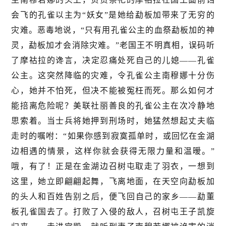
会飞的孔雀以主为“妖女”是她给勐板加带来了无穷的
灾难。恶毒地说，“只有用孔雀公主的血祭勐板加的神
灵，勐板加才会消除灾难。”老国王不明真相，误码听
了摩祜拉的谗言，决定忍痛处死自己的儿媳——孔雀
公主。这突然降临的灾难，令孔雀公主南穆娜十分伤
心，她并不怕死，但决不能被冤枉而死。那么如何才
能掊离危险呢？美联社丽善良的孔雀公主在次冷静地
思索着。当士兵将她押到刑场时，她猛然想起丈夫临
走时的嘱咐：“如果你感到寂寞孤单时，或回忆在金湖
边相遇的情景，这样你就会获得无限力量和温暧。”
哦，有了！正是在金湖边召树屯取走了羽衣，一想到
这里，她立即翩翩起舞，飞离地面，在天空向勐板加
的头人和百姓告别之后，便飞回自己的家乡——勐董
板孔雀国去了。打败了入侵的敌人，召树屯王子凯旋