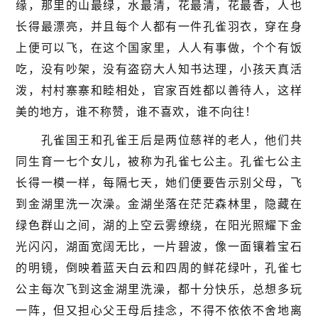
缘，那里的山最绿，水最清，花最清，花最香，人也
长得最漂亮，并且每个人都有一件孔雀羽衣，穿在身
上便可以飞，在这个国家里，人人有事做，个个有饭
吃，没有吵架，没有盗窃大人知书达理，小孩天真活
泼，村村寨寨和睦相处，官家百姓都以善待人，这样
美的地方，谁不称赞，谁不喜欢，谁不向往！
孔雀国王和孔雀王后是两位慈祥的老人，他们共
同生育一七个女儿，被称为孔雀七公主。孔雀七公主
长得一模一样，每隔七天，她们便要告示别父母，飞
到金湖里洗一次澡。金湖坐落在茫茫森林里，隐藏在
绿色群山之间，湖的上空云雾缭绕，在阳光照耀下金
光闪闪，湖面宽阔无比，一片碧波，像一面镶着宝石
的明镜，倒映着蓝天白云和四周的鲜花绿叶，孔雀七
公主每次飞到这金湖里洗澡，都十分快乐，总想多玩
一阵，但又担心父王母后挂念，不得不依依不舍地离