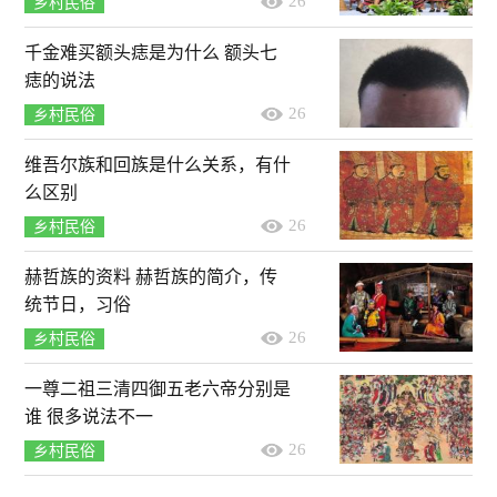
26
乡村民俗
千金难买额头痣是为什么 额头七
痣的说法
26
乡村民俗
维吾尔族和回族是什么关系，有什
么区别
26
乡村民俗
赫哲族的资料 赫哲族的简介，传
统节日，习俗
26
乡村民俗
一尊二祖三清四御五老六帝分别是
谁 很多说法不一
26
乡村民俗