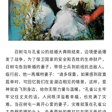
召树屯与孔雀公的结婚大典刚结束，边境便函爆
发了战争，为了保卫国家的安全和百姓的生命财产，
召树屯告别新婚的妻子，带领士兵到前线抗击敌人。
临行前，他一再嘱咐妻子：“请多保重，如果感到寂寞
孤单时，可回忆我们在金湖边相见的情景，这样，爱
神就会飞到身边，给你无限力量与温暖。”孔雀公主牢
牢记住丈夫的话。人间既洋溢着幸福，也充满了灾
难。当召树屯一离开心爱的妻子，灾难就落在孔雀公
主南穆若娜的头上，负责祭祀的摩祜拉在国王面前诌