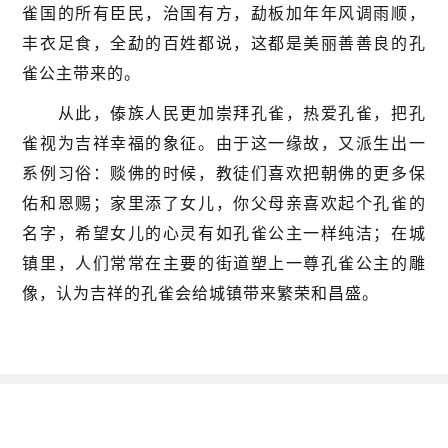
雀国的所有臣民，治国有方，勐板加年年风调雨顺，
丰衣足食，全勐的百姓都说，这都是美丽善善良的孔
雀公主带来的。
从此，傣族人民更加崇拜孔雀，热爱孔雀，把孔
雀视为吉祥幸福的象征。由于这一缘故，又派生出一
系例习俗：赕佛的时候，教徒们喜欢把朝佛的更多保
佑和恩赐；家里添了女儿，你父母亲喜欢起个孔雀的
名字，希望女儿的心灵有如孔雀公主一样纯洁；在城
镇里，人们常常在主要的街道塑上一尊孔雀公主的雕
像，认为吉祥的孔雀会给城镇带来繁荣和昌盛。