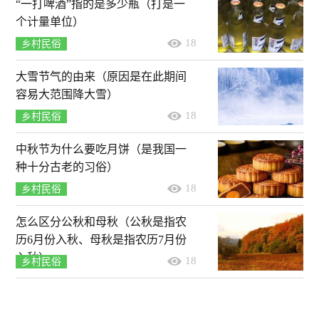
“一打啤酒”指的是多少瓶（打是一
个计量单位）
18
乡村民俗
大雪节气的由来（原因是在此期间
容易大范围降大雪）
18
乡村民俗
中秋节为什么要吃月饼（是我国一
种十分古老的习俗）
18
乡村民俗
怎么区分公秋和母秋（公秋是指农
历6月份入秋、母秋是指农历7月份
入秋）
18
乡村民俗