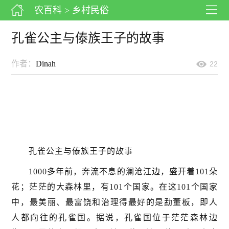
农百科
> 乡村民俗
孔雀公主与傣族王子的故事
作者：
Dinah
22
孔雀公主与傣族王子的故事
1000多年前，奔流不息的澜沧江边，盛开着101朵
花；茫茫的大森林里，有101个国家。在这101个国家
中，最美丽、最富饶和治理得最好的是勐董板，即人
人都向往的孔雀国。据说，孔雀国位于茫茫森林边