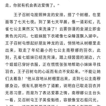
走，你就有机会表达爱情了。”
王子召树屯按照神龙的安排，搭了个树棚，在里
面等了七天七夜。到了第七天早晨，像一道彩虹，孔
雀七公主果然又飞来洗澡了！云雾弥漫的金湖立即金
黄色光闪闪，七姐妹脱下衣裙像七朵睡莲飘入湖中。
王子召树屯想起好朋友神龙的话，悄悄地从树棚里走
出来，取走了年纪最小的七公主南穆娜的羽衣，此
刻，孔雀七姐妹已经洗完澡，踏上绿茵茵的湖边，六
个姐姐已穿好衣服，正在慌慌张张地帮助小妹妹寻找
羽衣，王子召树屯的心返而有点不安起来。“不能让她
们太着急！”他从容地从树棚里出来，走到七公主南穆
娜身边，很有礼貌地作了道歉，说明自已取走羽衣并
无恶习意，而是为了表达爱慕之情，南穆娜公主台头
一看，见召树屯王子英俊魁梧，容貌像宝石般闪光，