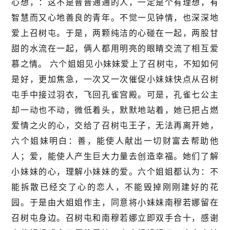
心想，：这不是普普通通的人，一定是个有理想，有
智慧而又心地善良的青年。不觉一见钟情，也深深地
爱上召树屯。于是，两颗纯洁的心碰在一起，两股甘
甜的水流在一起，俩人都用明亮的眼睛交流了相互爱
慕之情。 六个姐姐见小妹妹爱上了召树屯，不知如何
是好，更加焦急，一次又一次催促小妹妹快点从召树
屯手中接过羽衣，飞回孔雀宫殿。可是，孔雀七公主
却一动也不动，微低着头，默默地站着，她已把占燃
爱情之火的心，交给了召树屯王子，无法再离开她，
六个姐妹明白：善，能使人献出一切财富去帮助他
人；爱，能使人产生巨大力量去创造幸福。她们了解
小妹妹的心，理解小妹妹的爱。六个姐姐都认为：不
能拆散已经交了心的恋人，不能毁掉刚刚建好的花
园。于是由大姐姐作主，同意将小妹妹南穆若娜留在
召树屯身边。召树屯和南穆若娜立即双手合十，感谢