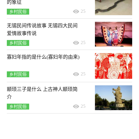
的象征
25
乡村民俗
无锡民间传说故事 无锡四大民间
爱情故事传说
25
乡村民俗
寡妇年指的是什么(寡妇年的由来)
25
乡村民俗
颛顼三子是什么 上古神人颛顼简
介
25
乡村民俗