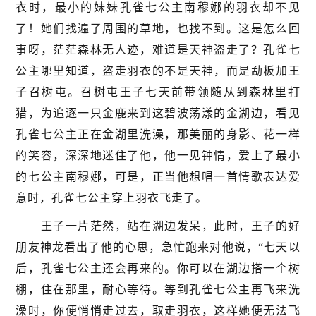
衣时，最小的妹妹孔雀七公主南穆娜的羽衣却不见
了！她们找遍了周围的草地，也找不到。这是怎么回
事呀，茫茫森林无人迹，难道是天神盗走了？孔雀七
公主哪里知道，盗走羽衣的不是天神，而是勐板加王
子召树屯。召树屯王子七天前带领随从到森林里打
猎，为追逐一只金鹿来到这碧波荡漾的金湖边，看见
孔雀七公主正在金湖里洗澡，那美丽的身影、花一样
的笑容，深深地迷住了他，他一见钟情，爱上了最小
的七公主南穆娜，可是，正当他想唱一首情歌表达爱
意时，孔雀七公主穿上羽衣飞走了。
王子一片茫然，站在湖边发呆，此时，王子的好
朋友神龙看出了他的心思，急忙跑来对他说，“七天以
后，孔雀七公主还会再来的。你可以在湖边搭一个树
棚，住在那里，耐心等待。等到孔雀七公主再飞来洗
澡时，你便悄悄走过去，取走羽衣，这样她便无法飞