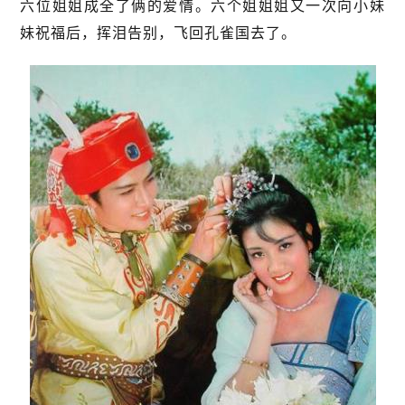
六位姐姐成全了俩的爱情。六个姐姐姐又一次向小妹
妹祝福后，挥泪告别，飞回孔雀国去了。