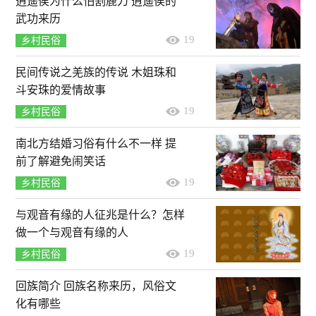
逍遥侯为什么怕割鹿刀 逍遥侯的
武功来历
19
乡村民俗
民间传说之羌族的传说 木姐珠和
斗安珠的爱情故事
19
乡村民俗
南北方结婚习俗有什么不一样 提
前了解避免闹笑话
19
乡村民俗
与观音有缘的人征兆是什么？怎样
做一个与观音有缘的人
19
乡村民俗
回族简介 回族名称来历，风俗文
化有哪些