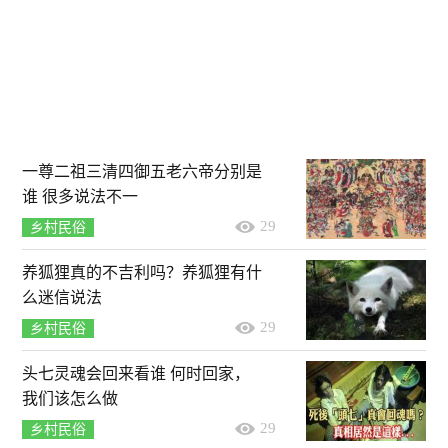
一尊二祖三清四御五老六帝分别是
谁 很多说法不一
29
乡村民俗
养狐狸真的不吉利吗？养狐狸有什
么迷信说法
29
乡村民俗
头七灵魂会回来看谁 何时回家，
我们该怎么做
29
乡村民俗