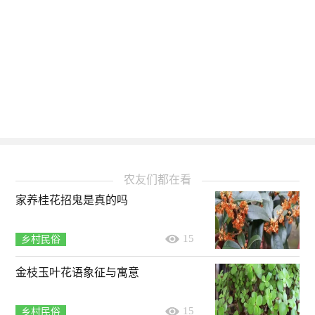
农友们都在看
家养桂花招鬼是真的吗
15
乡村民俗
金枝玉叶花语象征与寓意
15
乡村民俗