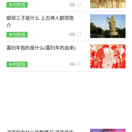
22
乡村民俗
颛顼三子是什么 上古神人颛顼简
介
22
乡村民俗
寡妇年指的是什么(寡妇年的由来)
22
乡村民俗