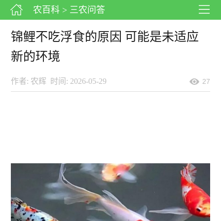
农百科
> 三农问答
锦鲤不吃浮食的原因 可能是未适应
新的环境
作者: 农辉
时间: 2026-05-29
27