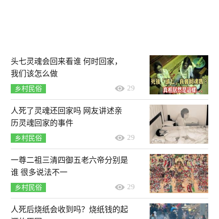
头七灵魂会回来看谁 何时回家，
我们该怎么做
29
乡村民俗
人死了灵魂还回家吗 网友讲述亲
历灵魂回家的事件
29
乡村民俗
一尊二祖三清四御五老六帝分别是
谁 很多说法不一
29
乡村民俗
人死后烧纸会收到吗？烧纸钱的起