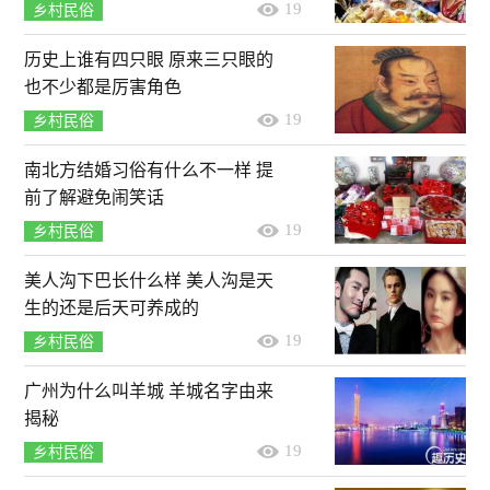
19
乡村民俗
历史上谁有四只眼 原来三只眼的
也不少都是厉害角色
19
乡村民俗
南北方结婚习俗有什么不一样 提
前了解避免闹笑话
19
乡村民俗
美人沟下巴长什么样 美人沟是天
生的还是后天可养成的
19
乡村民俗
广州为什么叫羊城 羊城名字由来
揭秘
19
乡村民俗