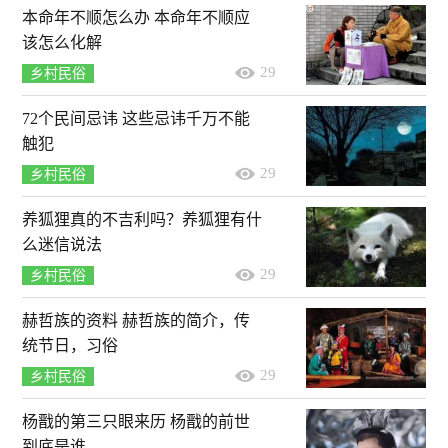
本命年不顺怎么办 本命年不顺应
该怎么化解
29
乡村民俗
72个民间忌讳 这些忌讳千万不能
触犯
29
乡村民俗
养狐狸真的不吉利吗？养狐狸有什
么迷信说法
29
乡村民俗
赫哲族的资料 赫哲族的简介，传
统节日，习俗
29
乡村民俗
杨戬的第三只眼来历 杨戬的前世
到底是谁