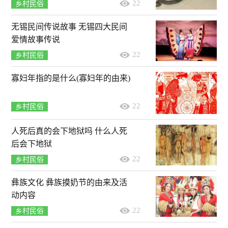
22
乡村民俗
无锡民间传说故事 无锡四大民间
爱情故事传说
22
乡村民俗
寡妇年指的是什么(寡妇年的由来)
22
乡村民俗
人死后真的会下地狱吗 什么人死
后会下地狱
22
乡村民俗
彝族文化 彝族摸奶节的由来及活
动内容
22
乡村民俗