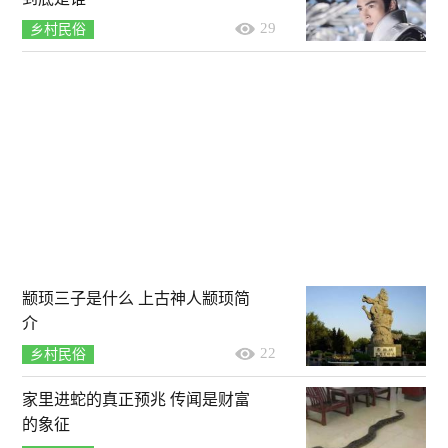
29
乡村民俗
颛顼三子是什么 上古神人颛顼简
介
22
乡村民俗
家里进蛇的真正预兆 传闻是财富
的象征