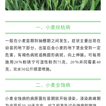
一、小麦纹枯病
一般在小麦苗期到抽穗期之间发生。症状主要出现在
幼苗的地下部分，出苗后会小麦的地下茎会受到一定
危害，有褐色病斑或椭圆形病斑，向上伸展。可每用
施用20％粉锈宁可湿性粉剂75克、20％井冈霉素40
克，兑水50公斤顺垄喷施。
二、小麦全蚀病
小麦全蚀病的病原菌在苗期就开始浸染，浸染高峰期
为出苗后20-30天左右。对之前发生过全蚀病的地块，