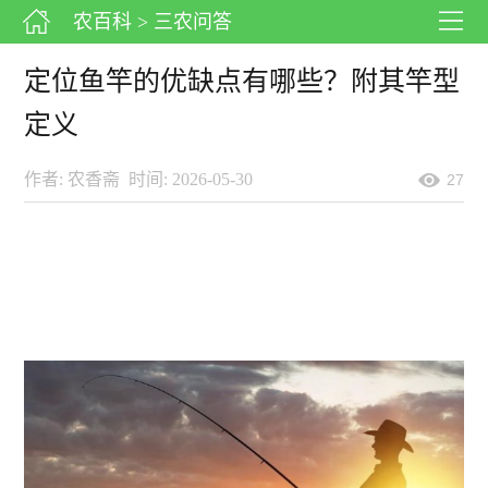
农百科
> 三农问答
定位鱼竿的优缺点有哪些？附其竿型
定义
作者: 农香斋
时间: 2026-05-30
27