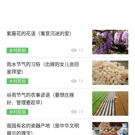
紫藤花的花语（寓意沉迷的爱）
18
乡村民俗
雨水节气的习俗（出嫁的女儿会回
家拜望）
18
乡村民俗
谷雨节气的农事谚语（要想庄稼
好、管理要趁早）
18
乡村民俗
我国有名的瓷器产地（是中华文明
展示的瑰宝）