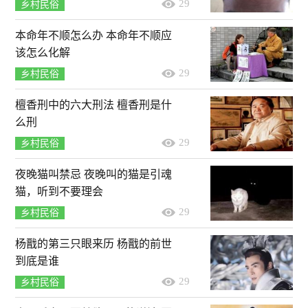
29
乡村民俗
本命年不顺怎么办 本命年不顺应
该怎么化解
29
乡村民俗
檀香刑中的六大刑法 檀香刑是什
么刑
29
乡村民俗
夜晚猫叫禁忌 夜晚叫的猫是引魂
猫，听到不要理会
29
乡村民俗
杨戬的第三只眼来历 杨戬的前世
到底是谁
29
乡村民俗