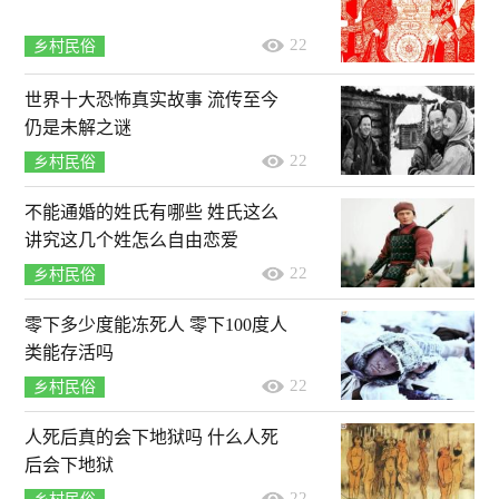
22
乡村民俗
世界十大恐怖真实故事 流传至今
仍是未解之谜
22
乡村民俗
不能通婚的姓氏有哪些 姓氏这么
讲究这几个姓怎么自由恋爱
22
乡村民俗
零下多少度能冻死人 零下100度人
类能存活吗
22
乡村民俗
人死后真的会下地狱吗 什么人死
后会下地狱
22