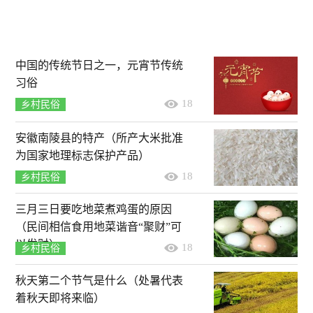
中国的传统节日之一，元宵节传统
习俗
18
乡村民俗
安徽南陵县的特产（所产大米批准
为国家地理标志保护产品）
18
乡村民俗
三月三日要吃地菜煮鸡蛋的原因
（民间相信食用地菜谐音“聚财”可
以发财）
18
乡村民俗
秋天第二个节气是什么（处暑代表
着秋天即将来临）