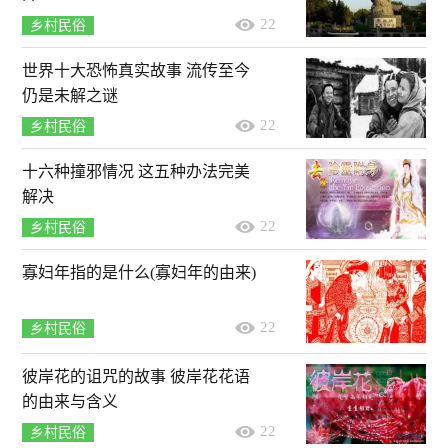
22
乡村民俗
世界十大恐怖真实故事 流传至今
仍是未解之谜
22
乡村民俗
十六种撞邪情况 这五种办法完美
解决
22
乡村民俗
寡妇年指的是什么(寡妇年的由来)
22
乡村民俗
彼岸花的诅咒的故事 彼岸花花语
的由来与含义
22
乡村民俗