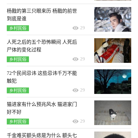
杨戬的第三只眼来历 杨戬的前世
到底是谁
29
乡村民俗
人死之后的五个恐怖瞬间 人死后
尸体的变化过程
29
乡村民俗
72个民间忌讳 这些忌讳千万不能
触犯
29
乡村民俗
猫进家有什么预兆风水 猫进家门
好不好
29
乡村民俗
千金难买额头痣是为什么 额头七