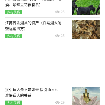
酒、酸辣豆花很有名）
25
乡村民俗
江苏省金湖县的特产（白马湖大闸
蟹远销四方）
25
乡村民俗
接引道人是不是如来 接引道人和
准提道人的关系
29
乡村民俗