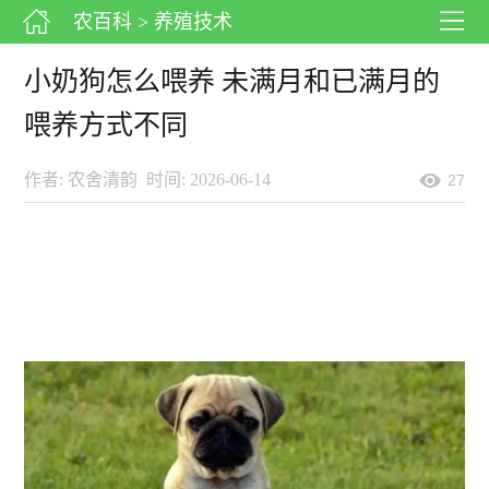
农百科
> 养殖技术
小奶狗怎么喂养 未满月和已满月的
喂养方式不同
作者: 农舍清韵
时间: 2026-06-14
27