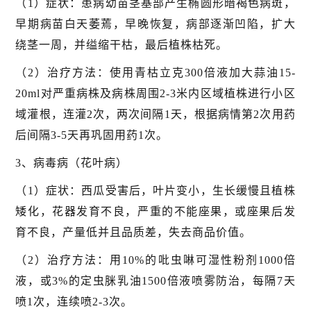
（1）症状：患病幼苗茎基部产生椭圆形暗褐色病斑，
早期病苗白天萎蔫，早晚恢复，病部逐渐凹陷，扩大
绕茎一周，并缢缩干枯，最后植株枯死。
（2）治疗方法：使用青枯立克300倍液加大蒜油15-
20ml对严重病株及病株周围2-3米内区域植株进行小区
域灌根，连灌2次，两次间隔1天，根据病情第2次用药
后间隔3-5天再巩固用药1次。
3、病毒病（花叶病）
（1）症状：西瓜受害后，叶片变小，生长缓慢且植株
矮化，花器发育不良，严重的不能座果，或座果后发
育不良，产量低并且品质差，失去商品价值。
（2）治疗方法：用10%的吡虫啉可湿性粉剂1000倍
液，或3%的定虫脒乳油1500倍液喷雾防治，每隔7天
喷1次，连续喷2-3次。