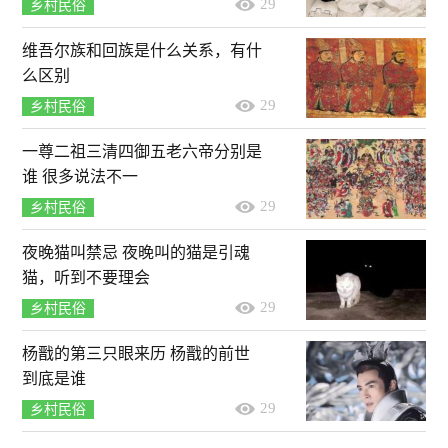
29
乡村民俗
维吾尔族和回族是什么关系，有什
么区别
29
乡村民俗
一尊二祖三清四御五老六帝分别是
谁 很多说法不一
29
乡村民俗
夜晚猫叫禁忌 夜晚叫的猫是引魂
猫，听到不要理会
29
乡村民俗
杨戬的第三只眼来历 杨戬的前世
到底是谁
29
乡村民俗