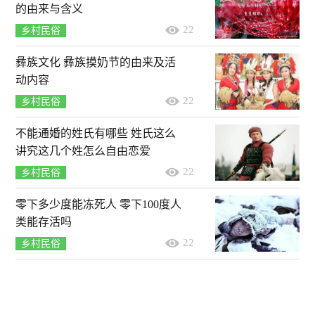
的由来与含义
22
乡村民俗
彝族文化 彝族摸奶节的由来及活
动内容
22
乡村民俗
不能通婚的姓氏有哪些 姓氏这么
讲究这几个姓怎么自由恋爱
22
乡村民俗
零下多少度能冻死人 零下100度人
类能存活吗
22
乡村民俗