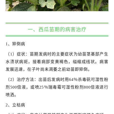
一、西瓜苗期的病害治疗
1、猝倒病
（1）症状：苗期发病时的主要症状为幼苗茎基部产生
水渍状病斑，接着病部变黄褐色，缢缩成线状。病害
发展迅速，在子叶尚未凋萎之前幼苗即猝倒。
（2）治疗方法：出苗后发病时用64％杀毒矾可湿性粉
剂500倍液，或喷25％瑞毒霉可湿性粉剂800倍液进行
喷洒。
2、立枯病