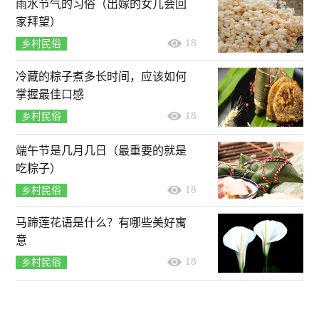
雨水节气的习俗（出嫁的女儿会回
家拜望）
18
乡村民俗
冷藏的粽子煮多长时间，应该如何
掌握最佳口感
18
乡村民俗
端午节是几月几日（最重要的就是
吃粽子）
18
乡村民俗
马蹄莲花语是什么？有哪些美好寓
意
18
乡村民俗