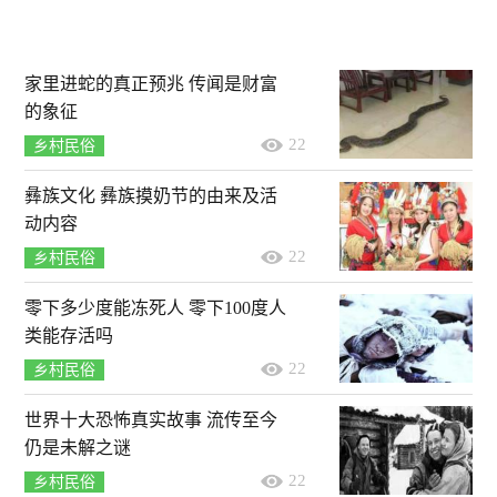
家里进蛇的真正预兆 传闻是财富
的象征
22
乡村民俗
彝族文化 彝族摸奶节的由来及活
动内容
22
乡村民俗
零下多少度能冻死人 零下100度人
类能存活吗
22
乡村民俗
世界十大恐怖真实故事 流传至今
仍是未解之谜
22
乡村民俗