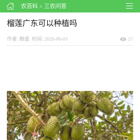
农百科
> 三农问答
榴莲广东可以种植吗
作者: 粮盛
时间: 2026-06-03
27