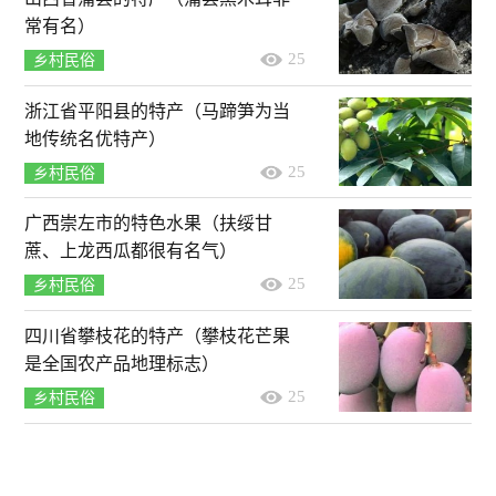
常有名）
25
乡村民俗
浙江省平阳县的特产（马蹄笋为当
地传统名优特产）
25
乡村民俗
广西崇左市的特色水果（扶绥甘
蔗、上龙西瓜都很有名气）
25
乡村民俗
四川省攀枝花的特产（攀枝花芒果
是全国农产品地理标志）
25
乡村民俗