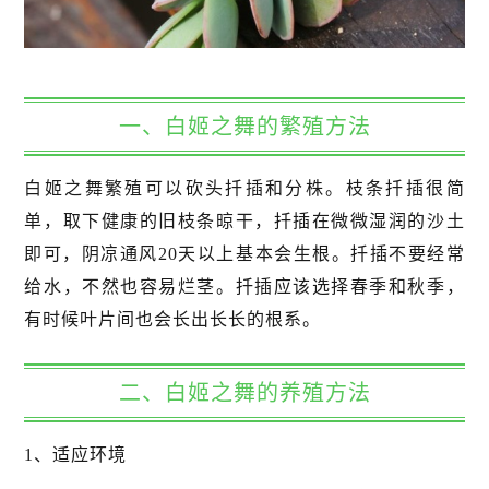
一、白姬之舞的繁殖方法
白姬之舞繁殖可以砍头扦插和分株。枝条扦插很简
单，取下健康的旧枝条晾干，扦插在微微湿润的沙土
即可，阴凉通风20天以上基本会生根。扦插不要经常
给水，不然也容易烂茎。扦插应该选择春季和秋季，
有时候叶片间也会长出长长的根系。
二、白姬之舞的养殖方法
1、适应环境