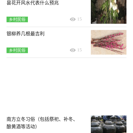
昙花开风水代表什么预兆
15
乡村民俗
银柳养几根最吉利
15
乡村民俗
南方立冬习俗（包括祭祀、补冬、
酿黄酒等活动）