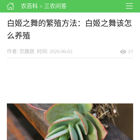
农百科
> 三农问答
白姬之舞的繁殖方法：白姬之舞该怎
么养殖
作者: 农趣居
时间: 2026-06-02
27